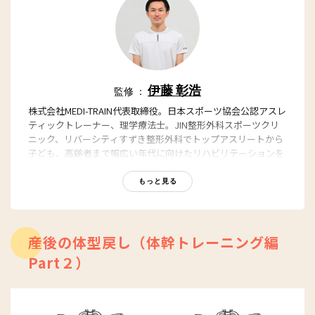
伊藤 彰浩
監修 ：
株式会社MEDI-TRAIN代表取締役。日本スポーツ協会公認アスレ
ティックトレーナー、理学療法士。JIN整形外科スポーツクリ
ニック、リバーシティすずき整形外科でトップアスリートから
子ども、高齢者まで幅広い年代に向けたリハビリテーションを
経験。東京広尾の女性専用パーソナルトレーニングスタジオに
てダイエット指導やボディメイクなどの経験を持つ。現在は、
もっと見る
神奈川、東京都内を中心に、オリンピック強化指定選手のパー
ソナルトレーニングや、産前産後ケアの分野など幅広く活躍
中。
産後の体型戻し（体幹トレーニング編
株式会社MEDI-TRAIN
リンク
Instagram（産前産後onlineチームケアMY Team）
リンク
Part２）