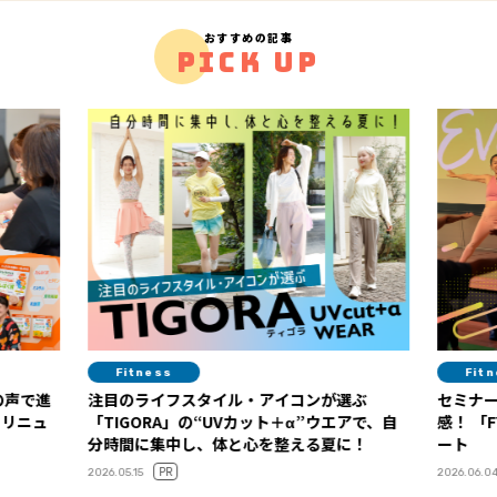
おすすめの記事
PICK UP
Fitness
Fitness
注目のライフスタイル・アイコンが選ぶ
セミナーやブース
「TIGORA」の“UVカット＋α”ウエアで、自
感！ 「FYTTEウェルネスデイ」イベントレポ
分時間に集中し、体と心を整える夏に！
ート
PR
2026.05.15
2026.06.04