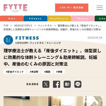
LOG IN / 新規登録
Diet
Fitness
Healthcare
Beauty
Life
TOP
NEWS & TOPICS
フィットネス
理学療法士が教える「産後ダイエット」。
体型戻しに効果的な体幹トレーニング＆助産師解説。妊娠中、産後のむくみの原因と対策法
Fitness
2023.04.24
CATEGORY : フィットネス ｜トレーニング
理学療法士が教える「産後ダイエット」。体型戻し
に効果的な体幹トレーニング＆助産師解説。妊娠
中、産後のむくみの原因と対策法
産後ダイエット
美姿勢
腹筋
骨盤
Share