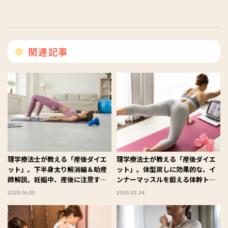
関連記事
理学療法士が教える「産後ダイエ
理学療法士が教える「産後ダイエ
ット」。下半身太り解消編＆助産
ット」。体型戻しに効果的な、イ
師解説。妊娠中、産後に注意すべ
ンナーマッスルを鍛える体幹トレ
き病気とは？
ーニング
2023.06.30
2023.02.24