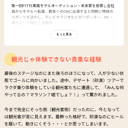
第一回FYTTE専属モデルオーディション・未来賞を受賞し会社
員からモデルへ転身。数多くのCMに出演すると同時に特技の
スポーツを活かし、テレビやラジオなどのリポーター、MC・
舞台などで幅広く活躍中。
・ヤハラリカオフィシャルサイト：
https://yahararika.jp/
もっと見る
・Instagram：
https://www.instagram.com/rika_yahara/
・twitter：
https://twitter.com/rika_yahara
・Facebook：
https://www.facebook.com/yahararika/
観光じゃ体験できない貴重な経験
・YouTube：
https://www.youtube.com/channel/UCXV3gK3hst4L-
mF-7VNy3og
最後のステージなのにまた後ろのほうになって、人が少ない状
態でゴールに向かいました。途中、デザート（砂漠）ツアーで
ラクダ乗り体験をしている観光客たちに遭遇して、「みんな何
やってるの？マラソン？嘘でしょ？！」って驚かれました。
今まで完全にそっち側（観光客側）だったのに、今となって
は観光客が変に見えます。着飾った格好で、砂漠なのにヒール
を履いて、動きにくそう・・・とか思ってしまいます。