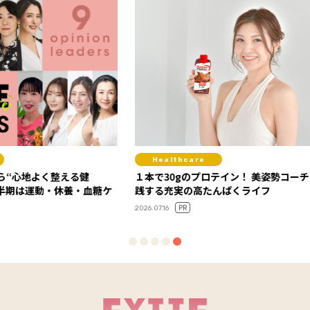
Healthcare
Fit
健
１本で30gのプロテイン！ 美姿勢コーチも実
背中の
・血糖ケ
践する充実の高たんぱくライフ
ィス【G
ー・Say
PR
2026.07.16
2025.08.2