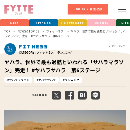
LOG IN / 新規登録
Diet
Fitness
Healthcare
Beauty
Life
TOP
NEWS & TOPICS
フィットネス
ヤハラ、世界で最も過酷といわれる「サハ
ラマラソン」完走！ #ヤハラサハラ 第6ステージ
Fitness
2018.05.31
CATEGORY : フィットネス ｜ランニング
ヤハラ、世界で最も過酷といわれる「サハラマラソ
ン」完走！ #ヤハラサハラ 第6ステージ
サハラマラソン
ヤハラサハラ
ランニング
Share