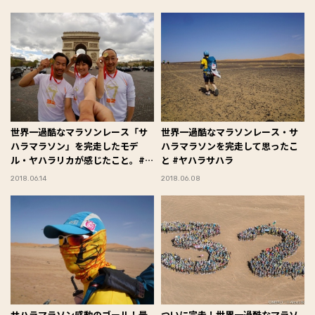
世界一過酷なマラソンレース「サ
世界一過酷なマラソンレース・サ
ハラマラソン」を完走したモデ
ハラマラソンを完走して思ったこ
ル・ヤハラリカが感じたこと。#ヤ
と #ヤハラサハラ
ハラサハラ
2018.06.14
2018.06.08
サハラマラソン感動のゴール！最
ついに完走！世界一過酷なマラソ