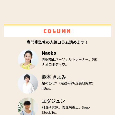
Column
専門家監修の人気コラム読めます！
Naoko
骨盤矯正パーソナルトレーナー。(株)
ナオコボディワ...
鈴木 きよみ
足のひと®（足読み師/足裏研究家）
https:...
エダジュン
料理研究家。管理栄養士。Soup
Stock To...