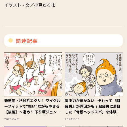
イラスト・文／小豆だるま
関連記事
新感覚・格闘系エクサ！ ワイクル
集中力が続かない…それって『脳
ーフィットで“舞い”ながらやせる
疲労』が原因かも!? 脳疲労に着目
【後編】～進め！ 下り坂ジェンヌ
した「骨膜ヘッドスパ」を体験取
♡ 小豆だるまのアラフォー奮闘
材！【後編】～進め！ 下り坂ジェ
2024.06.01
2024.10.10
記 #44
ンヌ♡ 小豆だるまのアラフォー