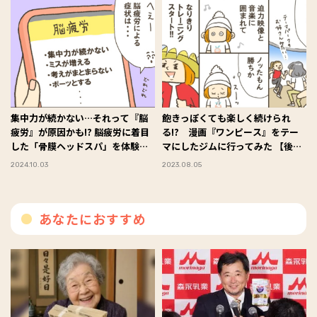
奮闘記 #46
集中力が続かない…それって『脳
飽きっぽくても楽しく続けられ
疲労』が原因かも!? 脳疲労に着目
る!? 漫画『ワンピース』をテー
した「骨膜ヘッドスパ」を体験取
マにしたジムに行ってみた 【後
材！【前編】～進め！ 下り坂ジェ
編】～進め！ 下り坂ジェンヌ♡
2024.10.03
2023.08.05
ンヌ♡ 小豆だるまのアラフォー
小豆だるまのアラフォー奮闘記
奮闘記 #45
#42
あなたにおすすめ