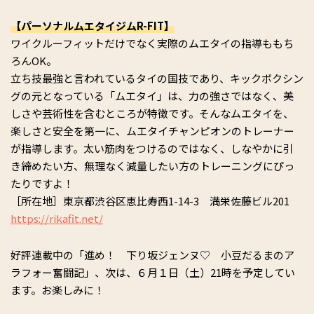
【パーソナルムエタイジムR-FIT】
ワイクルーフィットだけでなく実際のムエタイの指導ももち
ろんOK。
立ち技最強と言われているタイの国技であり、キックボクシン
グの元となっている「ムエタイ」は、力の強さではなく、美
しさや芸術性を含むところが特徴です。そんなムエタイを、
楽しさと安全を第一に、ムエタイチャンピオンのトレーナー
が指導します。太い筋肉をつけるのではなく、しなやかに引
き締めたい方、無理なく減量したい方のトレーニングにぴっ
たりですよ！
［所在地］東京都渋谷区恵比寿西1-14-3 満栄佐藤ビル201
https://rikafit.net/
好評連載中の「進め！ 下り坂ジェンヌ♡ 小豆だるまのア
ラフォー奮闘記」、次は、６月１日（土）21時を予定してい
ます。お楽しみに！