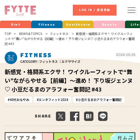
LOG IN / 新規登録
Diet
Fitness
Healthcare
Beauty
Life
TOP
NEWS & TOPICS
フィットネス
新感覚・格闘系エクサ！ ワイクルーフィ
ットで“舞い”ながらやせる【前編】～進め！ 下り坂ジェンヌ♡ 小豆だるまのアラフォー奮闘
記 #43
Fitness
2024.05.25
CATEGORY : フィットネス ｜エクササイズ
新感覚・格闘系エクサ！ ワイクルーフィットで“舞
い”ながらやせる【前編】～進め！ 下り坂ジェンヌ
♡ 小豆だるまのアラフォー奮闘記 #43
40代おなやみ
エンタフィット2024
小豆だるまのアラフォー奮闘記
Share