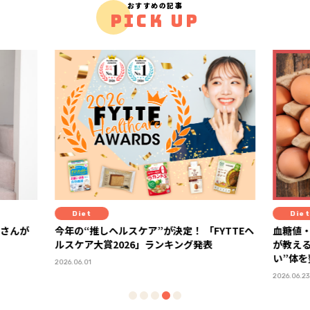
おすすめの記事
PICK UP
Diet
ヘルスケア”が決定！ 「FYTTEヘ
血糖値・栄養・満足度がカギ！ 糖
2026」ランキング発表
が教える、“血糖値安定×健康コ
い”体を整える食材の選び方
2026.06.23