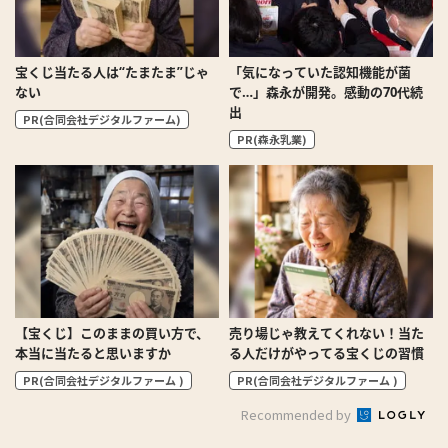
宝くじ当たる人は“たまたま”じゃ
「気になっていた認知機能が菌
ない
で…」森永が開発。感動の70代続
出
PR(合同会社デジタルファーム)
PR(森永乳業)
【宝くじ】このままの買い方で、
売り場じゃ教えてくれない！当た
本当に当たると思いますか
る人だけがやってる宝くじの習慣
PR(合同会社デジタルファーム )
PR(合同会社デジタルファーム )
Recommended by