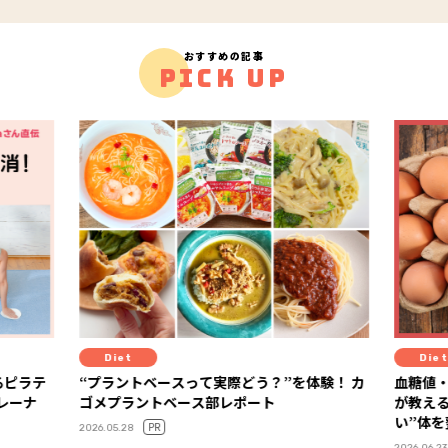
おすすめの記事
PICK UP
Diet
Diet
るピラテ
“プラントベースって実際どう？”を体験！ カ
血糖値
トレーナ
ゴメプラントベース部レポート
が教え
い”体
PR
2026.05.28