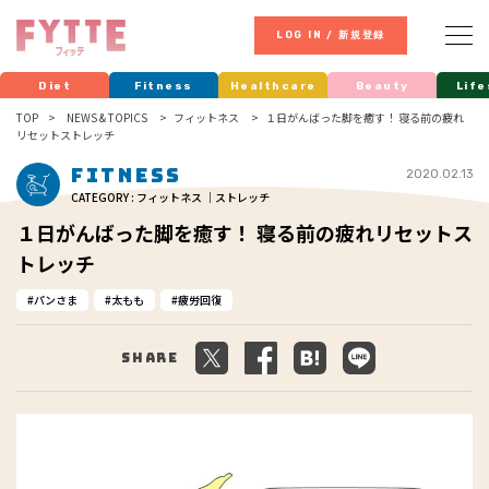
LOG IN / 新規登録
Diet
Fitness
Healthcare
Beauty
Life
TOP
NEWS & TOPICS
フィットネス
１日がんばった脚を癒す！ 寝る前の疲れ
リセットストレッチ
Fitness
2020.02.13
CATEGORY : フィットネス ｜ストレッチ
１日がんばった脚を癒す！ 寝る前の疲れリセットス
トレッチ
パンさま
太もも
疲労回復
Share