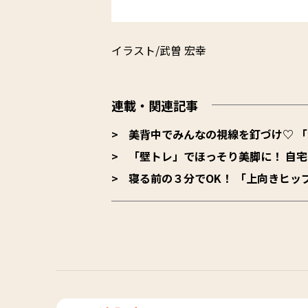
イラスト/武曽 宏幸
連載・関連記事
美背中でみんなの視線を釘づけ♡ 
「壁トレ」でほっそり美脚に！ 自
寝る前の３分でOK！ 「上向きヒッ