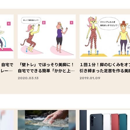
 自宅で
「壁トレ」でほっそり美脚に！
１回１分！脚のむくみをオ
トレーニ
自宅でできる簡単「かかと上げ
引き締まった足首を作る美
運動」
レ
2020.03.13
2019.01.09