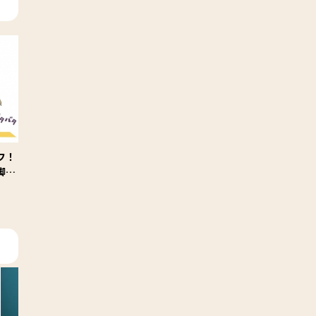
フ！
脚ト