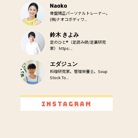
Naoko
骨盤矯正パーソナルトレーナー。
(株)ナオコボディワ...
鈴木 きよみ
足のひと®（足読み師/足裏研究
家） https:...
エダジュン
料理研究家。管理栄養士。Soup
Stock To...
Instagram