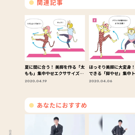
関連記事
夏に間に合う！ 美脚を作る「太
ほっそり美脚に大変身！
もも」集中やせエクササイズ３
できる「脚やせ」集中
選
ング３選
2020.04.19
2020.04.06
あなたにおすすめ