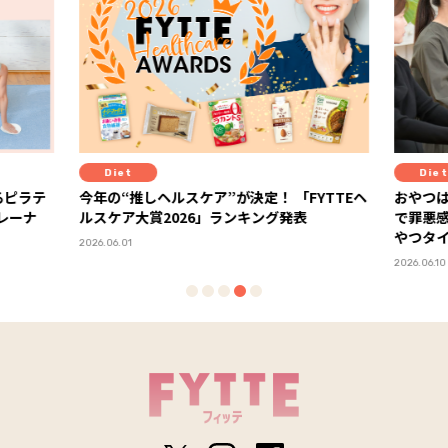
Diet
Diet
るピラテ
今年の“推しヘルスケア”が決定！ 「FYTTEヘ
おやつは
トレーナ
ルスケア大賞2026」ランキング発表
で罪悪
やつタ
2026.06.01
2026.06.10