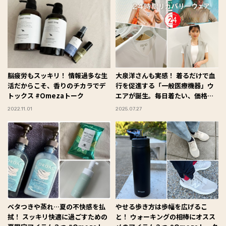
脳疲労もスッキリ！ 情報過多な生
大泉洋さんも実感！ 着るだけで血
活だからこそ、香りのチカラでデ
行を促進する「一般医療機器」ウ
トックス #Omezaトーク
エアが誕生。毎日着たい、価格も
デザインも“ちょうどいい”
2022.11.01
2025.07.27
ベタつきや蒸れ…夏の不快感を払
やせる歩き方は歩幅を広げるこ
拭！ スッキリ快適に過ごすための
と！ ウォーキングの相棒にオスス