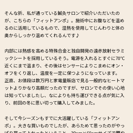
そんな折、私が通っている鍼灸サロンで紹介いただいたの
が、こちらの「フィットアンポ」。施術中にお腹などを温め
るのに活用しているもので、湿熱を使用してじんわりと体の
奥からしっかり温めてくれるんです♪
内部には熱感を高める特殊合金と独自開発の遠赤放射セラミ
ックシートを採用しているそう。電源を入れるとすぐに70℃
近くにまで温まり、その後はセンサーによりこまめにオン・
オフをくり返し、温度を一定に保つようになっています。
正直、お値段は数万円と家電量販店で見る一般的なヒートマ
ットよりかなり高額だったのですが、サロンでその使い心地
は知っていましたし、なによりも持ち運びできる点が気に入
り、前回の冬に思い切って購入してみました。
そして今シーズンもすでに大活躍している「フィットアン
ポ」。大きな買いものでしたが、あらためて思ったのがやっ
ぱり買ってよかったということ。39cm×69cmサイズで腰や