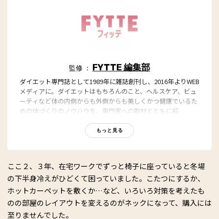
FYTTE 編集部
監修 ：
ダイエット専門誌として1989年に雑誌創刊し、2016年よりWEB
メディアに。ダイエットはもちろんのこと、ヘルスケア、ビュ
ーティなど体の内側からも外側からも美しくかつ健康でいるた
めの体づくりのノウハウを、専門家への取材とともに紹
介。“もっと、ずっと、ヘルシーな私”のキャッチフレーズとと
もに、編集部員も自らさまざまなヘルシーネタを日々お試し
もっと見る
中！
ここ２、３年、在宅ワークでずっと椅子に座っていると冬場
の下半身冷えがひどくて困っていました。こたつにするか、
ホットカーペットを敷くか…など、いろいろ対策を考えたも
のの部屋のレイアウトを変えるのがネックになって、購入には
至りませんでした。