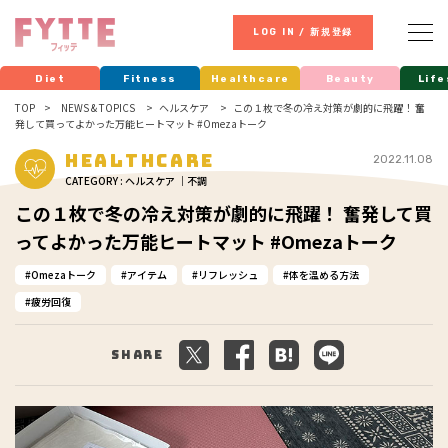
LOG IN / 新規登録
Diet
Fitness
Healthcare
Beauty
Life
TOP
NEWS & TOPICS
ヘルスケア
この１枚で冬の冷え対策が劇的に飛躍！ 奮
発して買ってよかった万能ヒートマット #Omezaトーク
Healthcare
2022.11.08
CATEGORY : ヘルスケア ｜不調
この１枚で冬の冷え対策が劇的に飛躍！ 奮発して買
ってよかった万能ヒートマット #Omezaトーク
Omezaトーク
アイテム
リフレッシュ
体を温める方法
疲労回復
Share