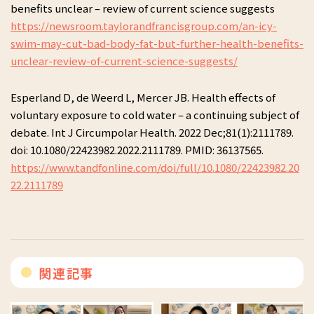
benefits unclear – review of current science suggests
https://newsroom.taylorandfrancisgroup.com/an-icy-
swim-may-cut-bad-body-fat-but-further-health-benefits-
unclear-review-of-current-science-suggests/
Esperland D, de Weerd L, Mercer JB. Health effects of
voluntary exposure to cold water – a continuing subject of
debate. Int J Circumpolar Health. 2022 Dec;81(1):2111789.
doi: 10.1080/22423982.2022.2111789. PMID: 36137565.
https://www.tandfonline.com/doi/full/10.1080/22423982.20
22.2111789
関連記事