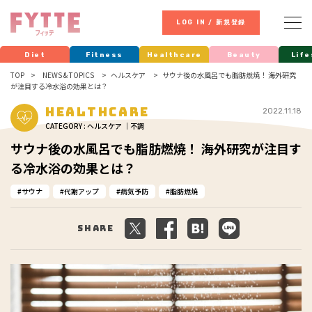
LOG IN / 新規登録
Diet
Fitness
Healthcare
Beauty
Life
TOP
NEWS & TOPICS
ヘルスケア
サウナ後の水風呂でも脂肪燃焼！ 海外研究
が注目する冷水浴の効果とは？
Healthcare
2022.11.18
CATEGORY : ヘルスケア ｜不調
サウナ後の水風呂でも脂肪燃焼！ 海外研究が注目す
る冷水浴の効果とは？
サウナ
代謝アップ
病気予防
脂肪燃焼
Share