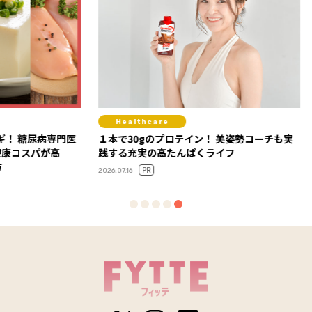
Healthcare
Diet
病専門医
１本で30gのプロテイン！ 美姿勢コーチも実
おやつは
が高
践する充実の高たんぱくライフ
で罪悪
やつタ
PR
2026.07.16
2026.06.10