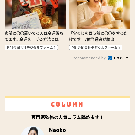
玄関に〇〇置いてる人は金運落ち
「宝くじを買う前に〇〇をするだ
てます…金運を上げる方法とは
けです」7億当選者が続出
PR(合同会社デジタルファーム )
PR(合同会社デジタルファーム )
Recommended by
Column
専門家監修の人気コラム読めます！
Naoko