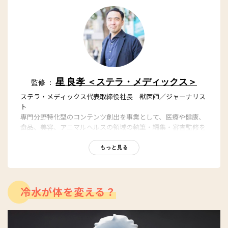
星 良孝 ＜ステラ・メディックス＞
監修 ：
ステラ・メディックス代表取締役社長 獣医師／ジャーナリス
ト
専門分野特化型のコンテンツ創出を事業として、医療や健康、
食品、美容、アニマルヘルスの領域の執筆・編集・審査監修を
担っている。東京大学農学部獣医学課程を卒業後、日本経済新
聞社グループの日経BP社において「日経メディカル」「日経バ
もっと見る
イオテク」「日経ビジネス」の編集者、記者を務めた後、医療
ポータルサイト最大手のエムスリーなどを経て、2017年に会社
設立。YouTubeステラチャンネルでもヘルスケアの話題を発
信。
冷水が体を変える？
YouTube：
https://youtube.com/@stellach