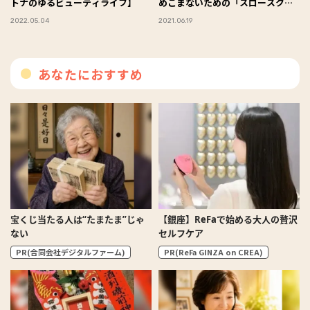
トナのゆるビューティライフ】
めこまないための「スロースクワ
ット」
2022.05.04
2021.06.19
あなたにおすすめ
宝くじ当たる人は“たまたま”じゃ
【銀座】ReFaで始める大人の贅沢
ない
セルフケア
PR(合同会社デジタルファーム)
PR(ReFa GINZA on CREA)