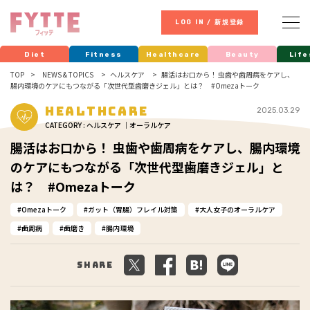
LOG IN / 新規登録
Diet
Fitness
Healthcare
Beauty
Life
TOP
NEWS & TOPICS
ヘルスケア
腸活はお口から！ 虫歯や歯周病をケアし、
腸内環境のケアにもつながる「次世代型歯磨きジェル」とは？ #Omezaトーク
Healthcare
2025.03.29
CATEGORY : ヘルスケア ｜オーラルケア
腸活はお口から！ 虫歯や歯周病をケアし、腸内環境
のケアにもつながる「次世代型歯磨きジェル」と
は？ #Omezaトーク
Omezaトーク
ガット（胃腸）フレイル対策
大人女子のオーラルケア
歯周病
歯磨き
腸内環境
Share