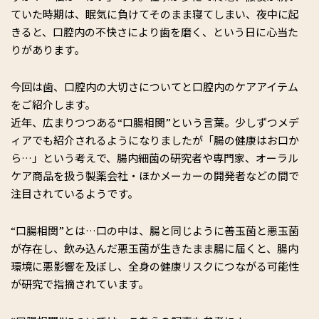
ていた時期は、眠気に負けてそのまま寝てしまい、夜中に起
きると、口腔内の不快さにより歯を磨く、という日に心当た
りがあります。
今回は歯、口腔内の大切さについてと口腔内のケアアイテム
をご紹介します。
近年、広まりつつある“口腸相関”という言葉。少しずつメデ
ィアでも紹介されるようになりましたが「腸の健康はお口か
ら…」という考えで、腸内細菌の研究者や専門家、オーラル
ケア商品を扱う製薬会社・ほかメーカーの開発者などの間で
注目されているようです。
“口腸相関”とは…口の中は、腸と同じように善玉菌と悪玉菌
が存在し、飲み込んだ悪玉菌が生きたまま腸に届くと、腸内
環境に悪影響を及ぼし、全身の健康リスクにつながる可能性
が研究で指摘されています。