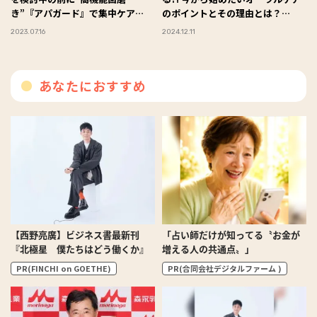
き”『アパガード』で集中ケア
のポイントとその理由とは？
#Omezaトーク
#Omezaトーク
2023.07.16
2024.12.11
あなたにおすすめ
【西野亮廣】ビジネス書最新刊
「占い師だけが知ってる〝お金が
『北極星 僕たちはどう働くか』
増える人の共通点〟」
PR(FINCHI on GOETHE)
PR(合同会社デジタルファーム )