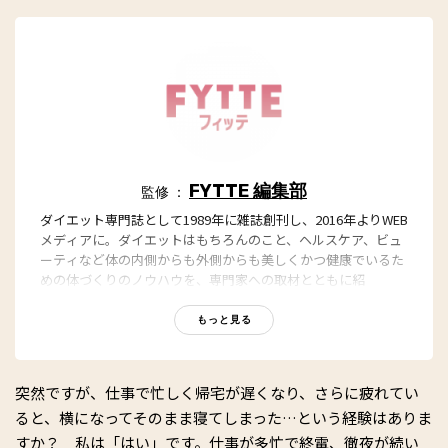
FYTTE 編集部
監修 ：
ダイエット専門誌として1989年に雑誌創刊し、2016年よりWEB
メディアに。ダイエットはもちろんのこと、ヘルスケア、ビュ
ーティなど体の内側からも外側からも美しくかつ健康でいるた
めの体づくりのノウハウを、専門家への取材とともに紹
介。“もっと、ずっと、ヘルシーな私”のキャッチフレーズとと
もに、編集部員も自らさまざまなヘルシーネタを日々お試し
もっと見る
中！
突然ですが、仕事で忙しく帰宅が遅くなり、さらに疲れてい
ると、横になってそのまま寝てしまった…という経験はありま
すか？ 私は「はい」です。仕事が多忙で終電、徹夜が続い