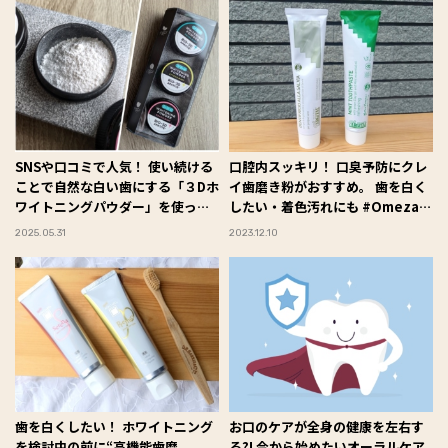
SNSや口コミで人気！ 使い続ける
口腔内スッキリ！ 口臭予防にクレ
ことで自然な白い歯にする「３Dホ
イ歯磨き粉がおすすめ。 歯を白く
ワイトニングパウダー」を使って
したい・着色汚れにも #Omezaト
みた #Omezaトーク
ーク
2025.05.31
2023.12.10
歯を白くしたい！ ホワイトニング
お口のケアが全身の健康を左右す
を検討中の前に“高機能歯磨
る?! 今から始めたいオーラルケア