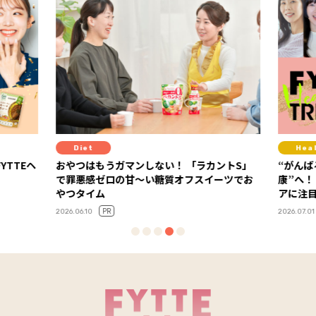
Healthcare
Hea
ントS」
“がんばる健康”から“心地よく整える健
１本で3
ーツでお
康”へ！ 2026年下半期は運動・休養・血糖ケ
践する
アに注目
2026.07.16
2026.07.01