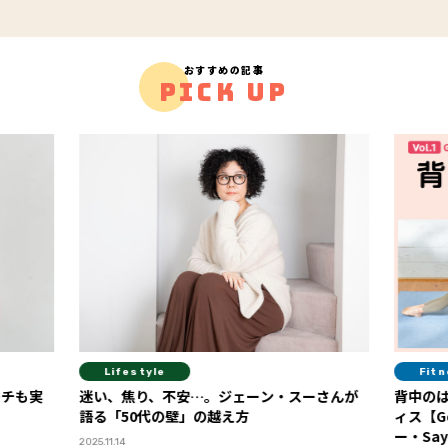
おすすめの記事
PICK UP
Fitness
スーさんが
背中のはみ肉解消！ 紙皿１枚でできるピラテ
セ
ィス【Google本社エグゼクティブトレーナ
感！ 「FYTTEウェルネスデイ」イベン
ー・Sayaさん直伝】 Vol.１
ー