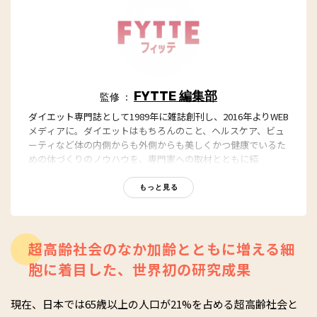
FYTTE 編集部
監修 ：
ダイエット専門誌として1989年に雑誌創刊し、2016年よりWEB
メディアに。ダイエットはもちろんのこと、ヘルスケア、ビュ
ーティなど体の内側からも外側からも美しくかつ健康でいるた
めの体づくりのノウハウを、専門家への取材とともに紹
介。“もっと、ずっと、ヘルシーな私”のキャッチフレーズとと
もに、編集部員も自らさまざまなヘルシーネタを日々お試し
もっと見る
中！
超高齢社会のなか加齢とともに増える細
胞に着目した、世界初の研究成果
現在、日本では65歳以上の人口が21%を占める超高齢社会と