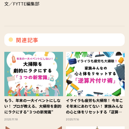
文／FYTTE編集部
関連記事
もう、年末の一大イベントにしな
イライラも疲労も大掃除！ 今年こ
い！ プロが教える、大掃除を劇的
そ年末にあわてない！ 家族みんな
にラクにする“３つの新常識”
の心と体をリセットする「逆算片
付け術」
2025.11.18
2025.11.16