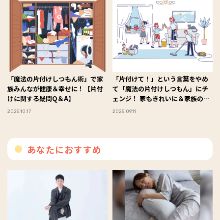
「魔法の片付けしつもん術」で家
「片付けて！」という言葉をやめ
族みんなが健康＆幸せに！【片付
て「魔法の片付けしつもん」にチ
けに関する疑問Q＆A】
ェンジ！ 家もきれいに＆家族の健
康にもつながる【基本のしつも
2025.10.17
2025.09.11
ん】をご紹介
あなたにおすすめ