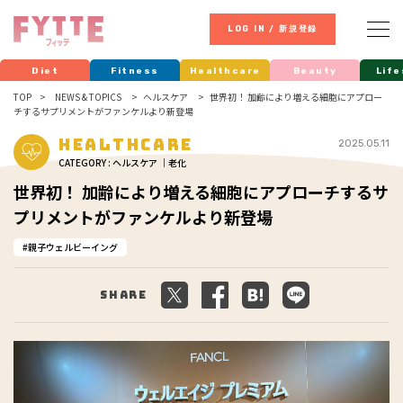
LOG IN / 新規登録
Diet
Fitness
Healthcare
Beauty
Life
TOP
NEWS & TOPICS
ヘルスケア
世界初！ 加齢により増える細胞にアプロー
チするサプリメントがファンケルより新登場
Healthcare
2025.05.11
CATEGORY : ヘルスケア ｜老化
世界初！ 加齢により増える細胞にアプローチするサ
プリメントがファンケルより新登場
親子ウェルビーイング
Share