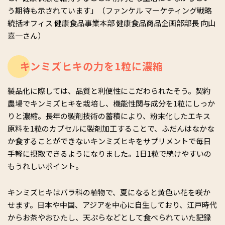
う期待も示されています」（ファンケル マーケティング戦略
統括オフィス 健康食品事業本部 健康食品商品企画部部長 向山
嘉一さん）
キンミズヒキの力を1粒に濃縮
製品化に際しては、品質と利便性にこだわられたそう。契約
農場でキンミズヒキを栽培し、機能性関与成分を1粒にしっか
りと濃縮。長年の製剤技術の蓄積により、粉末化したエキス
原料を1粒のカプセルに製剤加工することで、ふだんはなかな
か食することができないキンミズヒキをサプリメントで毎日
手軽に摂取できるようになりました。1日1粒で続けやすいの
もうれしいポイント。
キンミズヒキはバラ科の植物で、夏になると黄色い花を咲か
せます。日本や中国、アジアを中心に自生しており、江戸時代
からお茶やおひたし、天ぷらなどとして食べられていた記録