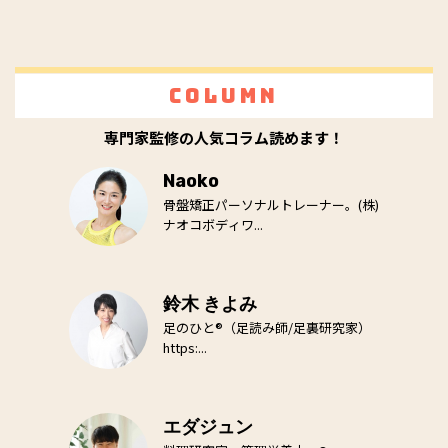
Column
専門家監修の人気コラム読めます！
Naoko
骨盤矯正パーソナルトレーナー。(株)
ナオコボディワ...
鈴木 きよみ
足のひと®（足読み師/足裏研究家）
https:...
エダジュン