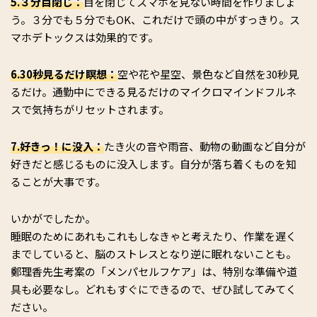
5.３分目閉じ：
目を閉じてスマホを見ない時間を作りましょ
う。３分でも５分でもOK、これだけで頭の中がすっきり。ス
マホデトックスは効果的です。
6.30秒見るだけ瞑想：
空や花や星空、景色など自然を30秒見
るだけ。通勤中にできる見るだけのマイクロマインドフルネ
スで気持ちがリセットされます。
7.好きっ！に没入：
たき火の音や雨音、動物の動画など自分が
好きだと感じるものに没入します。自分が落ち着くものを知
ることが大事です。
いかがでしたか。
睡眠のためにあれもこれもしなきゃと考えたり、作業を遅く
までしていると、脳のストレスとなり逆に眠れないことも。
鄭理香先生考案の「メンパセルフケア」は、特別な準備や道
具も必要なし。どれもすぐにできるので、ぜひ試してみてく
ださい。