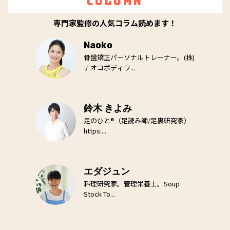
Column
専門家監修の人気コラム読めます！
Naoko
骨盤矯正パーソナルトレーナー。(株)
ナオコボディワ...
鈴木 きよみ
足のひと®（足読み師/足裏研究家）
https:...
エダジュン
料理研究家。管理栄養士。Soup
Stock To...