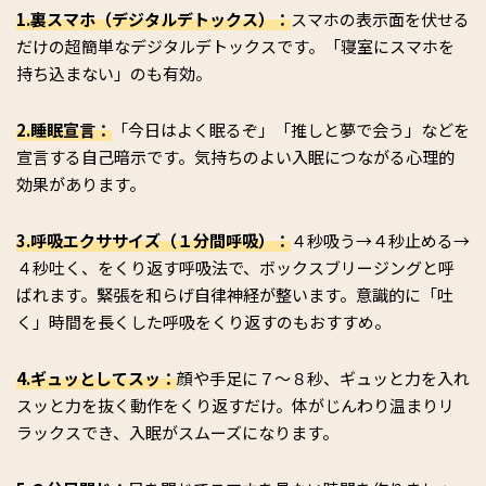
1.裏スマホ（デジタルデトックス）：
スマホの表示面を伏せる
だけの超簡単なデジタルデトックスです。「寝室にスマホを
持ち込まない」のも有効。
2.睡眠宣言：
「今日はよく眠るぞ」「推しと夢で会う」などを
宣言する自己暗示です。気持ちのよい入眠につながる心理的
効果があります。
3.呼吸エクササイズ（１分間呼吸）：
４秒吸う→４秒止める→
４秒吐く、をくり返す呼吸法で、ボックスブリージングと呼
ばれます。緊張を和らげ自律神経が整います。意識的に「吐
く」時間を長くした呼吸をくり返すのもおすすめ。
4.ギュッとしてスッ：
顔や手足に７～８秒、ギュッと力を入れ
スッと力を抜く動作をくり返すだけ。体がじんわり温まりリ
ラックスでき、入眠がスムーズになります。