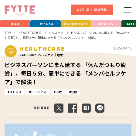
LOG IN / 新規登録
Diet
Fitness
Healthcare
Beauty
Life
TOP
NEWS & TOPICS
ヘルスケア
ビジネスパーソンにまん延する 「休んだつ
もり疲労」。毎日５分、簡単にできる 「メンパセルフケア」で解決！
Healthcare
2026.04.13
CATEGORY : ヘルスケア ｜睡眠
ビジネスパーソンにまん延する 「休んだつもり疲
労」。毎日５分、簡単にできる 「メンパセルフケ
ア」で解決！
ストレス
リラックス
不眠
快眠
Share