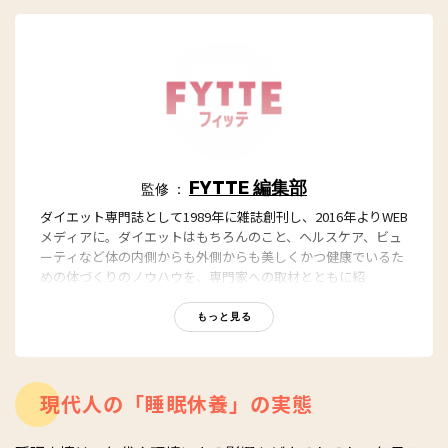
FYTTE 編集部
監修 ：
ダイエット専門誌として1989年に雑誌創刊し、2016年よりWEB
メディアに。ダイエットはもちろんのこと、ヘルスケア、ビュ
ーティなど体の内側からも外側からも美しくかつ健康でいるた
めの体づくりのノウハウを、専門家への取材とともに紹
介。“もっと、ずっと、ヘルシーな私”のキャッチフレーズとと
もに、編集部員も自らさまざまなヘルシーネタを日々お試し
もっと見る
中！
現代人の「睡眠休養」の実態