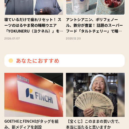
寝ているだけで疲れリセット！ ス
アントシアニン、ポリフェノー
ーツのはるやま発の睡眠ウエア
ル、鉄分が豊富！ 話題のスーパー
「YOKUNERU（ヨクネル）」を
フード「タルトチェリー」で睡眠
試してみた #Omezaトーク
美容ケア #Omezaトーク
2026.01.07
2025.12.20
あなたにおすすめ
GOETHEとFINCHIがタッグを組
【宝くじ】このままの買い方で、
み、新メディアを創設
本当に当たると思いますか