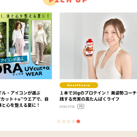
Healthcare
Hea
選ぶ
１本で30gのプロテイン！ 美姿勢コーチも実
“がんば
アで、自
践する充実の高たんぱくライフ
康”へ！
に！
アに注
PR
2026.07.16
2026.07.01