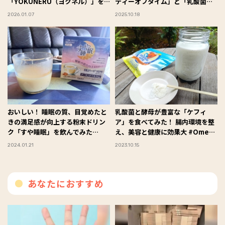
「YOKUNERU（ヨクネル）」を
ティーオフタイム」と「乳酸菌入
試してみた #Omezaトーク
り甘酒」で心と体を整える
2026.01.07
2025.10.18
#Omezaトーク
おいしい！ 睡眠の質、目覚めたと
乳酸菌と酵母が豊富な「ケフィ
きの満足感が向上する粉末ドリン
ア」を食べてみた！ 腸内環境を整
ク「すや睡眠」を飲んでみた
え、美容と健康に効果大 #Omeza
#Omezaトーク
トーク
2024.01.21
2023.10.15
あなたにおすすめ