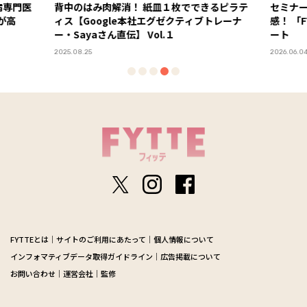
きるピラテ
セミナーやブースで最新のヘルスケアを体
１杯
ブトレーナ
感！ 「FYTTEウェルネスデイ」イベントレポ
化し
ート
ーア
2026.06.04
2026.06
FYTTEとは
サイトのご利用にあたって
個人情報について
インフォマティブデータ取得ガイドライン
広告掲載について
お問い合わせ
運営会社
監修