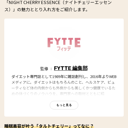
「NIGHT CHERRY ESSENCE（ナイトチェリーエッセン
ス）」の魅力ととり入れ方をご紹介します。
FYTTE 編集部
監修 ：
ダイエット専門誌として1989年に雑誌創刊し、2016年よりWEB
メディアに。ダイエットはもちろんのこと、ヘルスケア、ビュ
ーティなど体の内側からも外側からも美しくかつ健康でいるた
めの体づくりのノウハウを、専門家への取材とともに紹
介。“もっと、ずっと、ヘルシーな私”のキャッチフレーズとと
もに、編集部員も自らさまざまなヘルシーネタを日々お試し
もっと見る
中！
睡眠美容が叶う「タルトチェリー」ってなに？