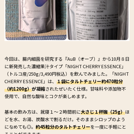
今回は、腸内細菌を研究する『AuB（オーブ）』から10月８日
に新発売した濃縮果汁タイプ「NIGHT CHERRY ESSENCE」
（トルコ産/250g/3,490円税込）を飲んでみました。「NIGHT
CHERRY ESSENCE」は、
１袋にタルトチェリー約470粒分
（約1200g）
が凝縮
されたぜいたく仕様。甘味料や添加物不
使用で、自然な酸味とコクが楽しめます。
基本の飲み方は、就寝１～２時間前に
大さじ１杯強（25g）
ほ
どを水、お湯、炭酸水で割るだけ。そのままシロップのよう
になめても◎。
約45粒分のタルトチェリー
を一度に手軽にと