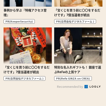
事例から学ぶ『特権アクセス管
「宝くじを買う前に〇〇をするだ
理』
けです」7億当選者が続出
PR(KeeperSecurity)
PR(合同会社デジタルファーム )
「宝くじを買う前に〇〇をするだ
特別な名入れギフトも！ 銀座で選
けです」7億当選者が続出
ぶReFaの上質ケア
PR(合同会社デジタルファーム )
PR(ReFa GINZA on CREA)
Recommended by