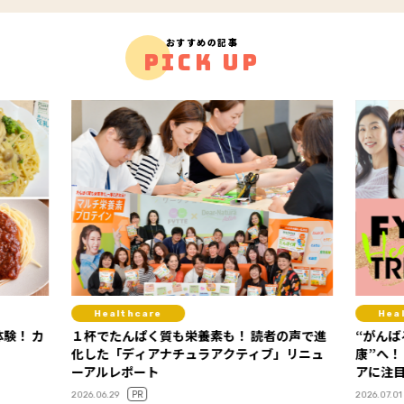
おすすめの記事
PICK UP
Healthcare
Di
者の声で進
“がんばる健康”から“心地よく整える健
おやつ
」リニュ
康”へ！ 2026年下半期は運動・休養・血糖ケ
で罪
アに注目
やつ
2026.07.01
2026.06