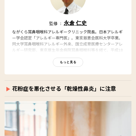
永倉 仁史
監修 ：
ながくら耳鼻咽喉科アレルギークリニック院長。日本アレルギ
ー学会認定「アレルギー専門医」。東京慈恵会医科大学卒業。
同大学耳鼻咽喉科アレルギー外来、国立成育医療センターアレ
ルギー研究部、東京厚生年金病院耳鼻咽喉科等を経て、平成18
年より現職。花粉症の研究、最新の治療法の研究にも従事して
いる。※ながくら耳鼻咽喉科アレルギークリニックでも、東京
もっと見る
都の花粉情報を日々更新しています。
https://nagakura-
ac.com/
花粉症を悪化させる「乾燥性鼻炎」に注意