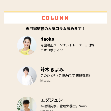
Column
専門家監修の人気コラム読めます！
Naoko
骨盤矯正パーソナルトレーナー。(株)
ナオコボディワ...
鈴木 きよみ
足のひと®（足読み師/足裏研究家）
https:...
エダジュン
料理研究家。管理栄養士。Soup
Stock To...