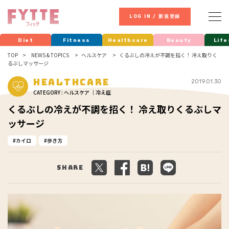
LOG IN / 新規登録
Diet
Fitness
Healthcare
Beauty
Life
TOP
NEWS & TOPICS
ヘルスケア
くるぶしの冷えが不調を招く！ 冷え取りく
るぶしマッサージ
Healthcare
2019.01.30
CATEGORY : ヘルスケア ｜冷え症
くるぶしの冷えが不調を招く！ 冷え取りくるぶしマ
ッサージ
カイロ
歩き方
Share