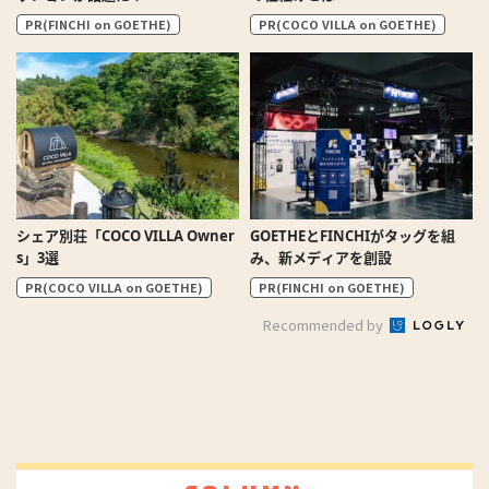
PR(FINCHI on GOETHE)
PR(COCO VILLA on GOETHE)
シェア別荘「COCO VILLA Owner
GOETHEとFINCHIがタッグを組
s」3選
み、新メディアを創設
PR(COCO VILLA on GOETHE)
PR(FINCHI on GOETHE)
Recommended by