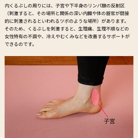
また、現在は施術のかたわら、より多くの方に自分自身で不調
内くるぶしの周りには、子宮や下半身のリンパ腺の反射区
や未病を改善してほしいという想いから、公式LINEやオンライ
（刺激すると、その場所と関係の深い内臓や体の器官が間接
ンサロンにて誰でも簡単にできる「足読み法」や「養生法」を
的に刺激されるといわれるツボのような場所）があります。
発信。
https://lin.ee/M6g8BnO
そのため、くるぶしを刺激すると、生理痛、生理不順などの
インスタグラムやTikTokでも足ウェルネスの最新情報、足相や
女性特有の不調や、冷えやむくみなどを改善するサポートが
足刺激テクニックをわかりやすく解説中です。ぜひご覧くださ
できるのです。
い！
https://www.instagram.com/anpiel_kiyomi/
www.tiktok.com/@kiyomi_anpiel