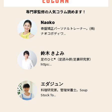
Column
専門家監修の人気コラム読めます！
Naoko
骨盤矯正パーソナルトレーナー。(株)
ナオコボディワ...
鈴木 きよみ
足のひと®（足読み師/足裏研究家）
https:...
エダジュン
料理研究家。管理栄養士。Soup
Stock To...