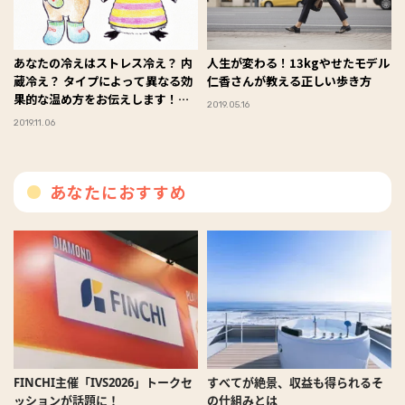
あなたの冷えはストレス冷え？ 内
人生が変わる！13kgやせたモデル
蔵冷え？ タイプによって異なる効
仁香さんが教える正しい歩き方
果的な温め方をお伝えします！
2019.05.16
#Omezaトーク
2019.11.06
あなたにおすすめ
FINCHI主催「IVS2026」トークセ
すべてが絶景、収益も得られるそ
ッションが話題に！
の仕組みとは