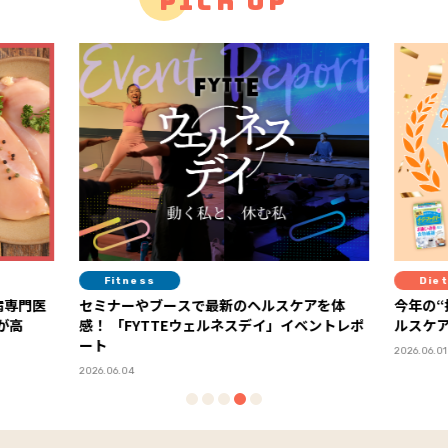
PICK UP
Diet
Lif
アを体
今年の“推しヘルスケア”が決定！ 「FYTTEヘ
迷い、
ルスケア大賞2026」ランキング発表
語る「
2026.06.01
2025.11.14