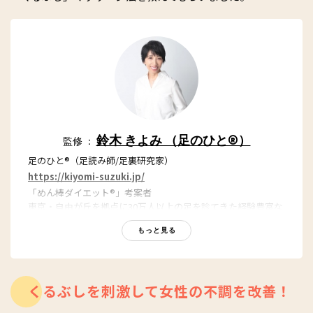
鈴木 きよみ （足のひと®）
監修 ：
足のひと®（足読み師/足裏研究家）
https://kiyomi-suzuki.jp/
「めん棒ダイエット®」考案者
東京・自由が丘を拠点に30万人以上の足を診てきた経験豊富な
セラピスト。足を見て全身の不調を探る診断法「足相診断®」
もっと見る
と、足学に基づき不調を整える技術「きよみ式ゾーンセラピー
®」を確立。足と体のつながりに着目し、高齢化社会に向けて
「歩ける寿命」を延ばし、人生を楽しむためのライフスタイル
として「足ウェルネス®」を提唱。
くるぶしを刺激して女性の不調を改善！
著書に「めん棒ゾーンセラピーですぐやせっ！」（学研）、ほ
か多数。