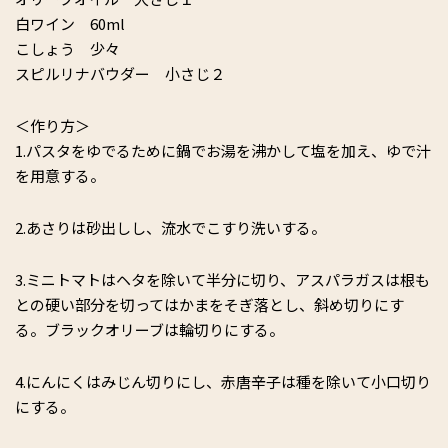
白ワイン 60ml
こしょう 少々
スピルリナバウダー 小さじ２
＜作り方＞
1.パスタをゆでるために鍋でお湯を沸かして塩を加え、ゆで汁
を用意する。
2.あさりは砂出しし、流水でこすり洗いする。
3.ミニトマトはヘタを除いて半分に切り、アスパラガスは根も
との硬い部分を切ってはかまをそぎ落とし、斜め切りにす
る。ブラックオリーブは輪切りにする。
4.にんにくはみじん切りにし、赤唐辛子は種を除いて小口切り
にする。