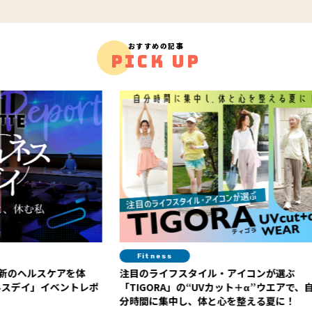
おすすめの記事
PICK UP
Fitness
Hea
アを体
注目のライフスタイル・アイコンが選ぶ
“がんば
「TIGORA」の“UVカット＋α”ウエアで、自
康”へ！
分時間に集中し、体と心を整える夏に！
アに注