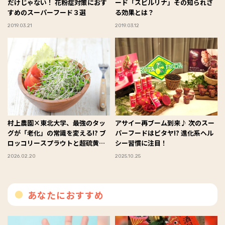
だけじゃない！ 花粉症対策におす
ード「スピルリナ」その知られざ
すめのスーパーフード３選
る効果とは？
2019.03.21
2019.03.12
村上農園×東北大学、最強のタッ
アサイー再ブーム到来♪ 次のスー
グが「老化」の常識を変える!? ブ
パーフードはピタヤ!? 進化系ヘル
ロッコリースプラウトと超硫黄分
シー習慣に注目！
子の研究最前線！
2026.02.20
2025.10.25
あなたにおすすめ