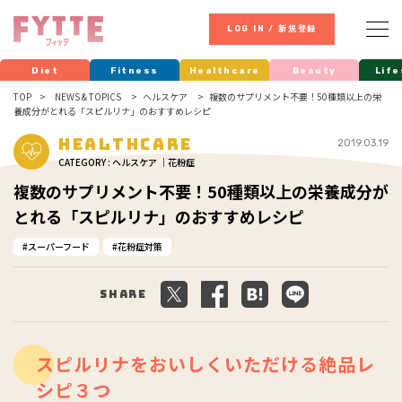
LOG IN / 新規登録
Diet
Fitness
Healthcare
Beauty
Life
TOP
NEWS & TOPICS
ヘルスケア
複数のサプリメント不要！50種類以上の栄
養成分がとれる「スピルリナ」のおすすめレシピ
Healthcare
2019.03.19
CATEGORY : ヘルスケア ｜花粉症
複数のサプリメント不要！50種類以上の栄養成分が
とれる「スピルリナ」のおすすめレシピ
スーパーフード
花粉症対策
Share
スピルリナをおいしくいただける絶品レ
シピ３つ