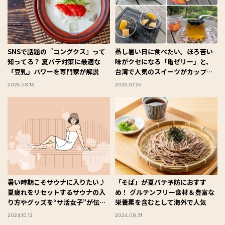
SNSで話題の『コングクス』って
蒸し暑い日に食べたい。ほろ苦い
知ってる？ 夏バテ対策に最適な
味がクセになる「亀ゼリー」と、
「豆乳」パワーを専門家が解説
台湾で人気のスイーツがカップに
詰まった「たらみ Dessert」がさ
2025.08.13
2025.07.26
わやかでおいしい！ #Omezaトー
ク
暑い時期こそサウナに入りたい♪
「そば」が夏バテ予防におすす
夏疲れをリセットするサウナの入
め！ グルテンフリー食材＆豊富な
り方やグッズを“サ活女子”が伝
栄養素を含むとして海外で人気
授！【Fan！Fun！FYTTE】
2024.10.12
2024.08.31