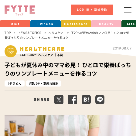
LOG IN / 新規登録
Diet
Fitness
Healthcare
Beauty
Life
TOP
NEWS & TOPICS
ヘルスケア
子どもが夏休み中のママ必見！ ひと皿で栄
養ばっちりのワンプレートメニューを作るコツ
Healthcare
2019.08.07
CATEGORY : ヘルスケア ｜不調
子どもが夏休み中のママ必見！ ひと皿で栄養ばっち
りのワンプレートメニューを作るコツ
そうめん
夏バテ・夏疲れ解消
Share