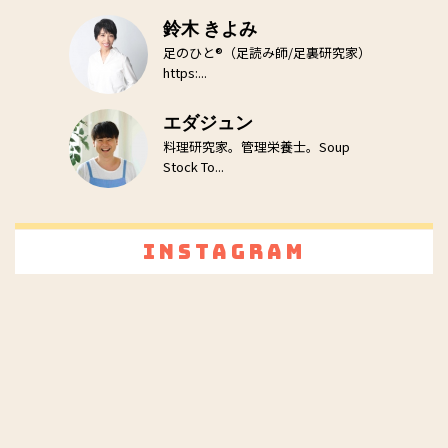
鈴木 きよみ
足のひと®（足読み師/足裏研究家）
https:...
エダジュン
料理研究家。管理栄養士。Soup
Stock To...
Instagram