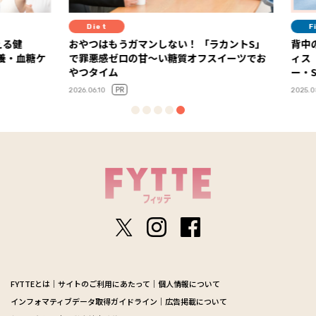
Diet
Fit
健
おやつはもうガマンしない！ 「ラカントS」
背中の
・血糖ケ
で罪悪感ゼロの甘～い糖質オフスイーツでお
ィス【G
やつタイム
ー・Say
PR
2026.06.10
2025.08.2
FYTTEとは
サイトのご利用にあたって
個人情報について
インフォマティブデータ取得ガイドライン
広告掲載について