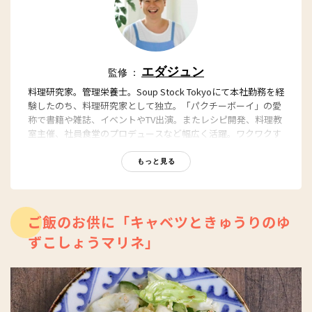
エダジュン
監修 ：
料理研究家。管理栄養士。Soup Stock Tokyoにて本社勤務を経
験したのち、料理研究家として独立。「パクチーボーイ」の愛
称で書籍や雑誌、イベントやTV出演。またレシピ開発、料理教
室主催、社員食堂のプロデュースなど幅広く活躍。ワクワクす
る料理・レシピが人気。著書に『クセになる！ パクチーレシ
ピブック』（PARCO出版）、『野菜たっぷり具だくさんの主役
もっと見る
スープ150』（誠文堂新光社）がある。
ホームページ
ご飯のお供に「キャベツときゅうりのゆ
ずこしょうマリネ」