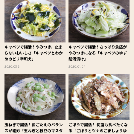
キャベツで腸活！やみつき、止ま
キャベツで腸活！さっぱり食感が
らないおいしさ「キャベツとわか
やみつきになる「キャベツのゆず
めのピリ辛和え」
麹浅漬け」
2020.03.21
2020.01.04
玉ねぎで腸活！歯ごたえのバラン
ごぼうで腸活！ 何度も食べたくな
スが絶妙「玉ねぎと枝豆のマスタ
る「ごぼうとツナのごましょうゆ