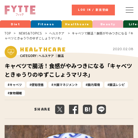
LOG IN / 新規登録
Diet
Fitness
Healthcare
Beauty
Life
TOP
NEWS & TOPICS
ヘルスケア
キャベツで腸活！食感がやみつきになる「キ
ャベツときゅうりのゆずこしょうマリネ」
Healthcare
2020.02.08
CATEGORY : ヘルスケア ｜腸活
キャベツで腸活！食感がやみつきになる「キャベツ
ときゅうりのゆずこしょうマリネ」
キャベツ
便秘改善
大腸マネジメント
腸内環境
腸活レシピ
食物繊維
Share