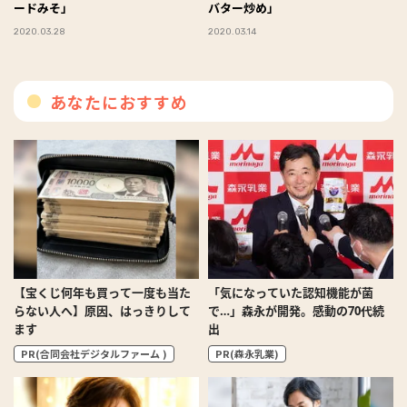
ードみそ」
バター炒め」
2020.03.28
2020.03.14
あなたにおすすめ
【宝くじ何年も買って一度も当た
「気になっていた認知機能が菌
らない人へ】原因、はっきりして
で…」森永が開発。感動の70代続
ます
出
PR(合同会社デジタルファーム )
PR(森永乳業)