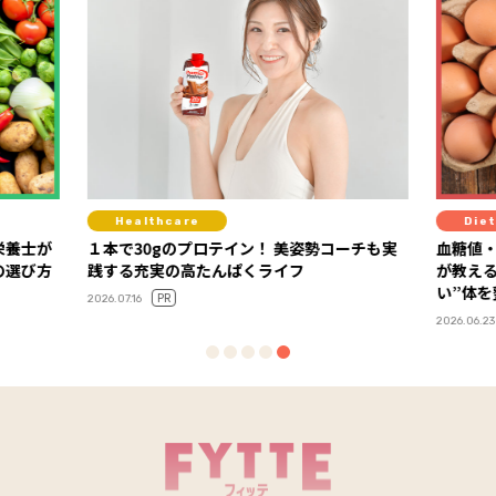
Healthcare
Diet
栄養士が
１本で30gのプロテイン！ 美姿勢コーチも実
血糖値
の選び方
践する充実の高たんぱくライフ
が教え
い”体
PR
2026.07.16
2026.06.23