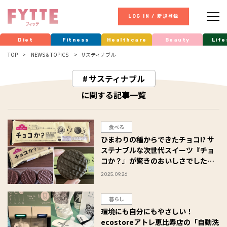
LOG IN / 新規登録
Diet
Fitness
Healthcare
Beauty
Life
TOP
NEWS & TOPICS
サスティナブル
サスティナブル
に関する記事一覧
食べる
ひまわりの種からできたチョコ!? サ
ステナブルな次世代スイーツ『チョ
コか？』が驚きのおいしさでした！
#Omezaトーク
2025.09.26
暮らし
環境にも自分にもやさしい！
ecostoreアトレ恵比寿店の「自動洗