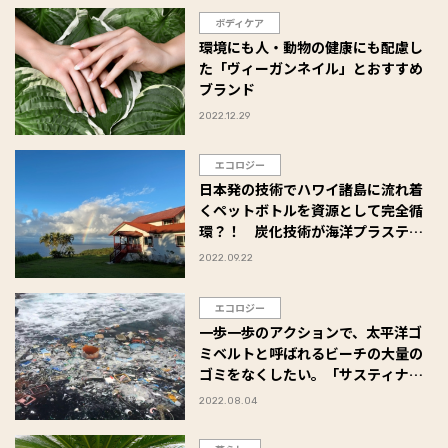
ボディケア
環境にも人・動物の健康にも配慮し
た「ヴィーガンネイル」とおすすめ
ブランド
2022.12.29
エコロジー
日本発の技術でハワイ諸島に流れ着
くペットボトルを資源として完全循
環？！ 炭化技術が海洋プラスティ
ック問題解決の糸口に
2022.09.22
エコロジー
一歩一歩のアクションで、太平洋ゴ
ミベルトと呼ばれるビーチの大量の
ゴミをなくしたい。「サスティナブ
ル・コーストラインズ・ハワイ 」
2022.08.04