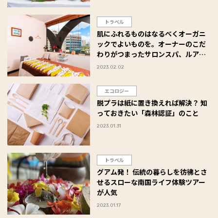
トラベル
肌にふれるものはなるべくオーガニ
ックでよいものを。オーナーのこだ
わりがつまったサロンスパ、ルアナ
ワイキキ
2023.02.02
エコロジー
脱プラは紙に置き換えれば解決？ 知
っておきたい「森林認証」のこと
2023.01.31
トラベル
グアム発！ 伝統の暮らしを彷彿とさ
せるスローな南国ライフ体験ツアー
が人気
2023.01.17