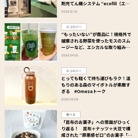
剤充てん機システム “ecofill（エコ
フィル）”」を試してみた #Omeza
2024.12.02
トーク
エコロジー
“もったいない”が商品に！規格外で
破棄される野菜を使ったモスのスム
ージーなど、エシカルな取り組みに
注目！【食品ロス削減】＃Omezaト
2024.09.06
ーク
エコロジー
とっても軽くて持ち運びもラク！温
もりのある森のマイボトルが素敵す
ぎる #Omezaトーク
2023.09.08
食べる
「昆布のお菓子」への常識がひっく
り返る！ 昆布＋ナッツ＋大豆で構
成された “罪悪感ゼロ”のお菓子「ギ