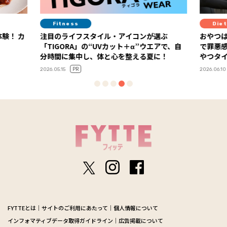
Fitness
Diet
験！ カ
注目のライフスタイル・アイコンが選ぶ
おやつは
「TIGORA」の“UVカット＋α”ウエアで、自
で罪悪
分時間に集中し、体と心を整える夏に！
やつタ
PR
2026.05.15
2026.06.10
FYTTEとは
サイトのご利用にあたって
個人情報について
インフォマティブデータ取得ガイドライン
広告掲載について