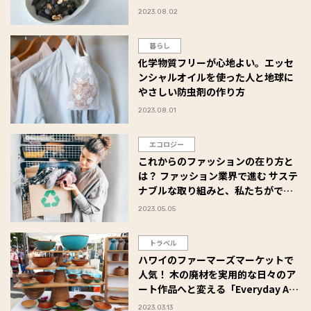
ルフリ」 #Omezaトーク
2023.08.02
暮らし
化学物質フリーが心地よい。エッセ
ンシャルオイルを使った人と地球に
やさしい防虫剤の作り方
2023.08.01
エコロジー
これからのファッションの在り方と
は？ ファッション業界で進む サステ
ナブルな取り組みと、私たちができ
ること
2023.05.05
トラベル
ハワイのファーマーズマーケットで
人気！ 木の廃材を実用的な日々のア
ート作品へと変える「Everyday Art
Hawaii」
2023.03.13