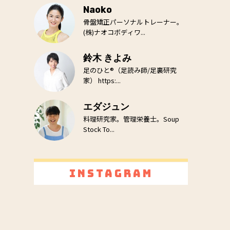
Naoko
骨盤矯正パーソナルトレーナー。
(株)ナオコボディワ...
鈴木 きよみ
足のひと®（足読み師/足裏研究
家） https:...
エダジュン
料理研究家。管理栄養士。Soup
Stock To...
Instagram