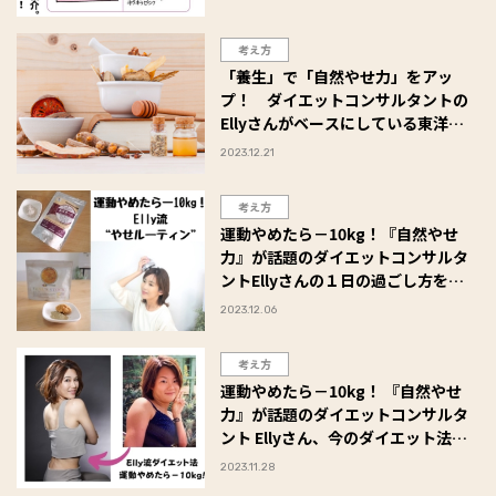
考え方
「養生」で「自然やせ力」をアッ
プ！ ダイエットコンサルタントの
Ellyさんがベースにしている東洋医
学の考え方
2023.12.21
考え方
運動やめたら－10kg！『自然やせ
力』が話題のダイエットコンサルタ
ントEllyさんの１日の過ごし方をイ
ンタビュー！
2023.12.06
考え方
運動やめたら－10kg！ 『自然やせ
力』が話題のダイエットコンサルタ
ント Ellyさん、今のダイエット法に
行きついた経緯をインタビュー
2023.11.28