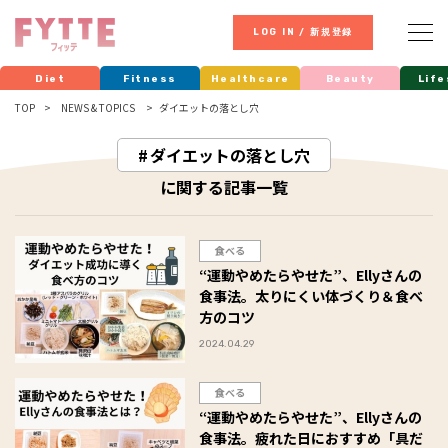
LOG IN / 新規登録
Diet
Fitness
Healthcare
Beauty
Life
TOP
NEWS & TOPICS
ダイエットの落とし穴
ダイエットの落とし穴
に関する記事一覧
食べる
“運動やめたらやせた”、Ellyさんの
食事法。太りにくい体づくり＆食べ
方のコツ
2024.04.29
食べる
“運動やめたらやせた”、Ellyさんの
食事法。疲れた日におすすめ「具だ