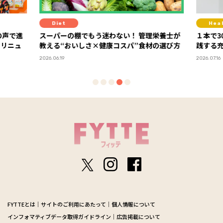
Diet
Hea
の声で進
スーパーの棚でもう迷わない！ 管理栄養士が
１本で3
」リニュ
教える“おいしさ×健康コスパ”食材の選び方
践する
2026.06.19
2026.07.16
FYTTEとは
サイトのご利用にあたって
個人情報について
インフォマティブデータ取得ガイドライン
広告掲載について