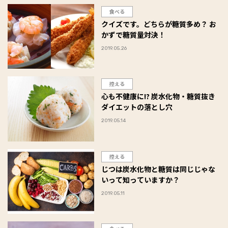
食べる
クイズです。どちらが糖質多め？ お
かずで糖質量対決！
2019.05.26
控える
心も不健康に!? 炭水化物・糖質抜き
ダイエットの落とし穴
2019.05.14
控える
じつは炭水化物と糖質は同じじゃな
いって知っていますか？
2019.05.11