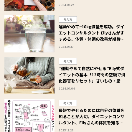
2024.01.26
考え方
運動やめて−10kg減量を成功。ダイ
エットコンサルタント Ellyさんがす
すめる、体質・体調の改善が期待で
きる食べ物・飲み物とは？
2024.01.19
考え方
“運動やめて自然にやせる”Elly式ダ
イエットの基本「12時間の空腹で消
化器官をリセット」甘いもの・脂も
の依存リセット法も紹介
2024.01.04
考え方
最短でやせるためには自分の体質を
知ることが大切。ダイエットコンサ
ルタント、Ellyさんの体質を知るチ
ェックテスト！
2023.12.29