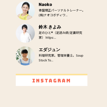
Naoko
骨盤矯正パーソナルトレーナー。
(株)ナオコボディワ...
鈴木 きよみ
足のひと®（足読み師/足裏研究
家） https:...
エダジュン
料理研究家。管理栄養士。Soup
Stock To...
Instagram