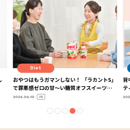
Diet
ん
おやつはもうガマンしない！ 「ラカントS」
背
で罪悪感ゼロの甘～い糖質オフスイーツで
テ
おやつタイム
ナ
PR
2026.06.10
202