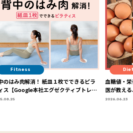
Fitness
Die
中のはみ肉解消！ 紙皿１枚でできるピラ
血糖値・栄
ィス【Google本社エグゼクティブトレー
医が教える
ー・Sayaさん直伝】 Vol.１
い”体を整
5.08.25
2026.06.23