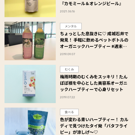
『カモミール＆オレンジピール』
2021.06.16
メンタル
ちょっとした息抜きに♡ 成城石井で
発見！ 手軽に飲めるペットボトルの
オーガニックハーブティー #週末よ
もやま
2019.09.07
むくみ
梅雨時期のむくみをスッキリ！たん
ぽぽ根を中心とした美容系オーガニ
ックハーブティーで心身リセット
2019.07.22
食べる
色が変わる青いハーブティー！ カル
ディで見つけたタイ発「バタフライ
ピー」が涼しげ〜♡