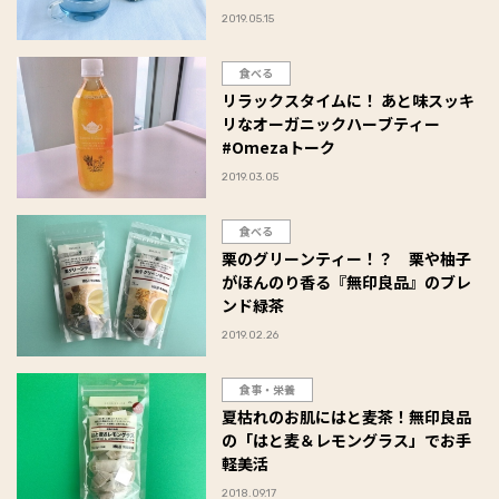
2019.05.15
食べる
リラックスタイムに！ あと味スッキ
リなオーガニックハーブティー
#Omezaトーク
2019.03.05
食べる
栗のグリーンティー！？ 栗や柚子
がほんのり香る『無印良品』のブレ
ンド緑茶
2019.02.26
食事・栄養
夏枯れのお肌にはと麦茶！無印良品
の「はと麦＆レモングラス」でお手
軽美活
2018.09.17