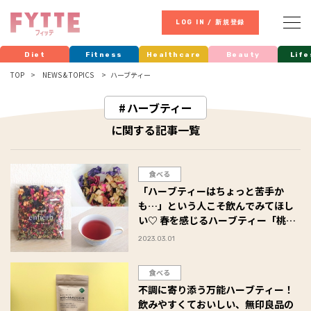
LOG IN / 新規登録
Diet
Fitness
Healthcare
Beauty
Life
TOP
NEWS & TOPICS
ハーブティー
ハーブティー
に関する記事一覧
食べる
「ハーブティーはちょっと苦手か
も…」という人こそ飲んでみてほし
い♡ 春を感じるハーブティー「桃ロ
ーズヒップ茶」 #Omezaトーク
2023.03.01
食べる
不調に寄り添う万能ハーブティー！
飲みやすくておいしい、無印良品の