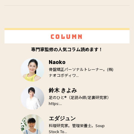
Column
専門家監修の人気コラム読めます！
Naoko
骨盤矯正パーソナルトレーナー。(株)
ナオコボディワ...
鈴木 きよみ
足のひと®（足読み師/足裏研究家）
https:...
エダジュン
料理研究家。管理栄養士。Soup
Stock To...