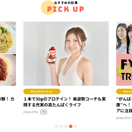
おすすめの記事
PICK UP
Healthcare
Hea
験！ カ
１本で30gのプロテイン！ 美姿勢コーチも実
“がんば
践する充実の高たんぱくライフ
康”へ！
アに注
PR
2026.07.16
2026.07.01