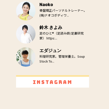
Naoko
骨盤矯正パーソナルトレーナー。
(株)ナオコボディワ...
鈴木 きよみ
足のひと®（足読み師/足裏研究
家） https:...
エダジュン
料理研究家。管理栄養士。Soup
Stock To...
Instagram