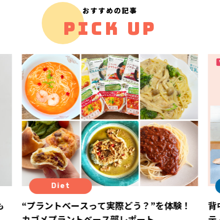
おすすめの記事
PICK UP
Diet
も
“プラントベースって実際どう？”を体験！
背
カゴメプラントベース部レポート
テ