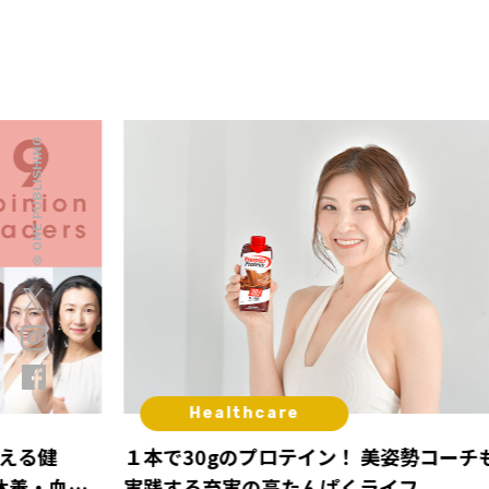
© ONE PUBLISHING
Healthcare
整える健
１本で30gのプロテイン！ 美姿勢コーチ
・休養・血糖
実践する充実の高たんぱくライフ