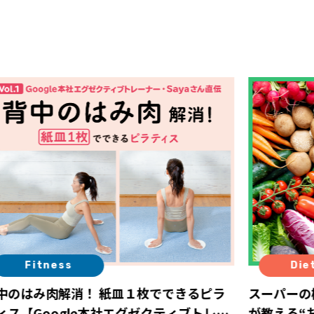
Fitness
Die
中のはみ肉解消！ 紙皿１枚でできるピラ
スーパーの
ィス【Google本社エグゼクティブトレー
が教える“