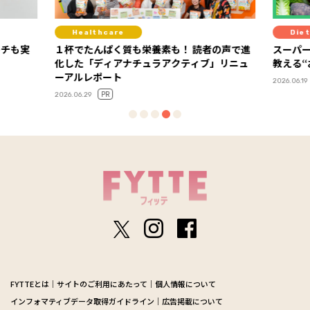
Healthcare
Diet
ーチも実
１杯でたんぱく質も栄養素も！ 読者の声で進
スーパ
化した「ディアナチュラアクティブ」リニュ
教える
ーアルレポート
2026.06.19
PR
2026.06.29
FYTTEとは
サイトのご利用にあたって
個人情報について
インフォマティブデータ取得ガイドライン
広告掲載について