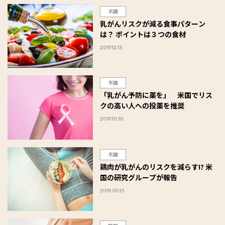
不調
乳がんリスクが減る食事パターン
は？ ポイントは３つの食材
2019.12.13
不調
「乳がん予防に薬を」 米国でリス
クの高い人への投薬を推奨
2019.10.10
不調
鶏肉が乳がんのリスクを減らす!? 米
国の研究グループが報告
2019.09.21