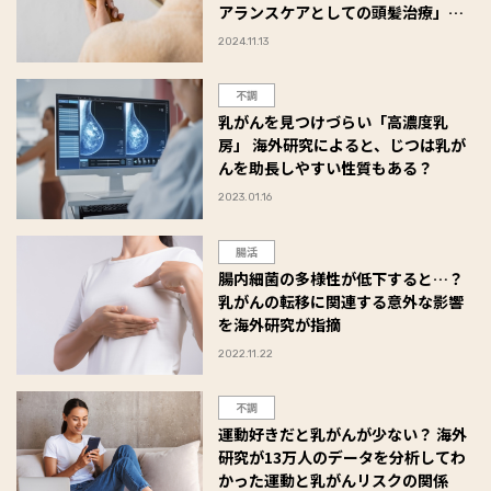
アランスケアとしての頭髪治療」と
は？ #Omezaトーク
2024.11.13
不調
乳がんを見つけづらい「高濃度乳
房」 海外研究によると、じつは乳が
んを助長しやすい性質もある？
2023.01.16
腸活
腸内細菌の多様性が低下すると…？
乳がんの転移に関連する意外な影響
を海外研究が指摘
2022.11.22
不調
運動好きだと乳がんが少ない？ 海外
研究が13万人のデータを分析してわ
かった運動と乳がんリスクの関係