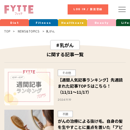
LOG IN / 新規登録
Diet
Fitness
Healthcare
Beauty
Life
TOP
NEWS & TOPICS
乳がん
乳がん
に関する記事一覧
その他
【週間人気記事ランキング】先週読
まれた記事TOP５はこちら！
（11/11～11/17）
2024.11.19
不調
がんの治療による抜け毛。自身の髪
を生やすことに重点を置いた「アピ