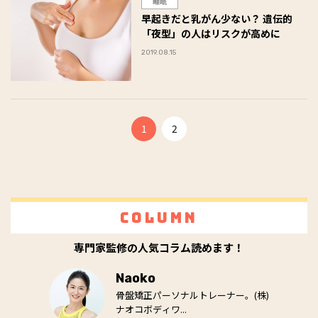
睡眠
早起きだと乳がん少ない？ 遺伝的
「夜型」の人はリスクが高めに
2019.08.15
1
2
Column
専門家監修の人気コラム読めます！
Naoko
骨盤矯正パーソナルトレーナー。(株)
ナオコボディワ...