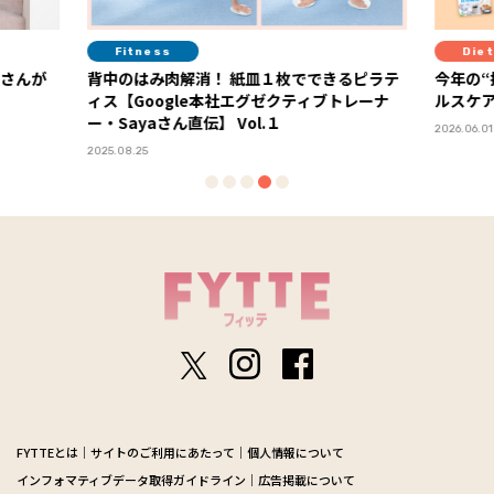
Fitness
Diet
ーさんが
背中のはみ肉解消！ 紙皿１枚でできるピラテ
今年の“
ィス【Google本社エグゼクティブトレーナ
ルスケア
ー・Sayaさん直伝】 Vol.１
2026.06.01
2025.08.25
FYTTEとは
サイトのご利用にあたって
個人情報について
インフォマティブデータ取得ガイドライン
広告掲載について