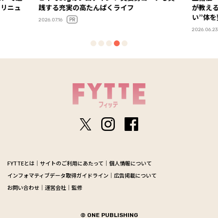
」リニュ
践する充実の高たんぱくライフ
が教え
い”体
PR
2026.07.16
2026.06.23
FYTTEとは
サイトのご利用にあたって
個人情報について
インフォマティブデータ取得ガイドライン
広告掲載について
お問い合わせ
運営会社
監修
© ONE PUBLISHING