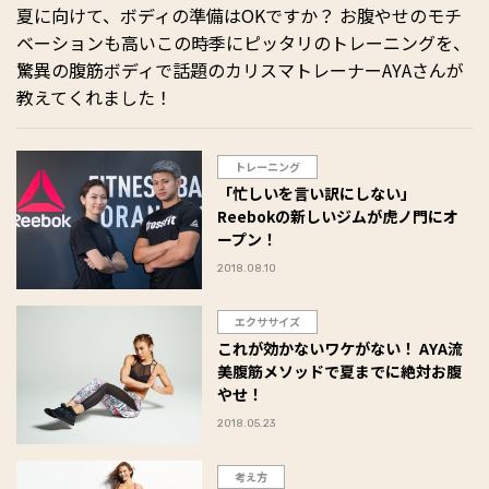
夏に向けて、ボディの準備はOKですか？ お腹やせのモチ
ベーションも高いこの時季にピッタリのトレーニングを、
驚異の腹筋ボディで話題のカリスマトレーナーAYAさんが
教えてくれました！
トレーニング
「忙しいを言い訳にしない」
Reebokの新しいジムが虎ノ門にオ
ープン！
2018.08.10
エクササイズ
これが効かないワケがない！ AYA流
美腹筋メソッドで夏までに絶対お腹
やせ！
2018.05.23
考え方