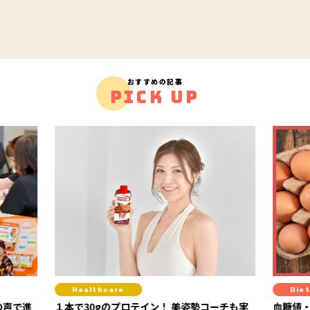
おすすめの記事
PICK UP
Healthcare
Diet
の声で進
１本で30gのプロテイン！ 美姿勢コーチも実
血糖値