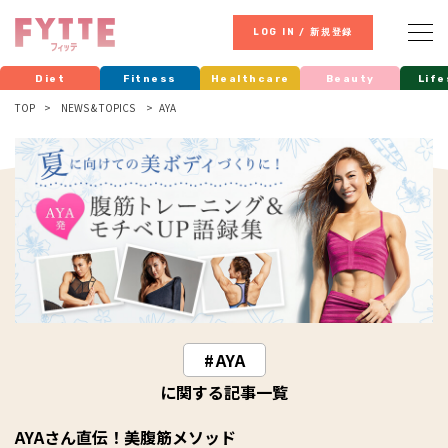
LOG IN / 新規登録
Diet
Fitness
Healthcare
Beauty
Life
TOP
NEWS & TOPICS
AYA
AYA
に関する記事一覧
AYAさん直伝！美腹筋メソッド