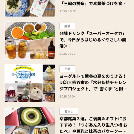
「三輪の神糸」で素麺茶づけを食べ
てみた #Omezaトーク
2025.08.30
腸活
発酵ドリンク「スーパーオータカ」
で、今日からはじめる＜やさしい腸
活＞！
2025.07.20
不調
ヨーグルトで熊谷の夏をのりきる！
明治×熊谷市の「水分保持チャレン
ジプロジェクト」で“雪くま”と限定
コラボ実現！
2025.07.04
暮らし
京都銘菓３選。ご褒美＆ギフトにお
すすめ！「つぶあん入り生八つ橋 お
たべ」や豆乳と抹茶のバウークーヘ