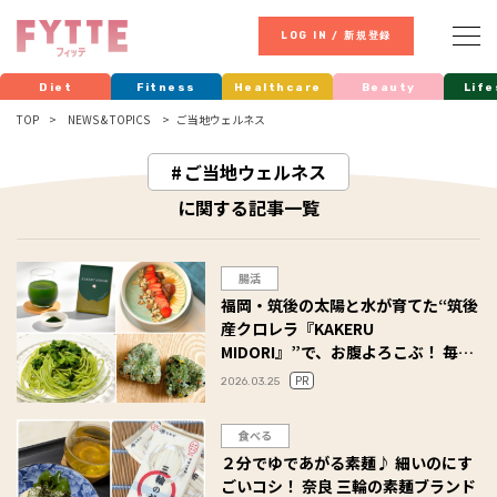
LOG IN / 新規登録
Diet
Fitness
Healthcare
Beauty
Life
TOP
NEWS & TOPICS
ご当地ウェルネス
ご当地ウェルネス
に関する記事一覧
腸活
福岡・筑後の太陽と水が育てた“筑後
産クロレラ『KAKERU
MIDORI』”で、お腹よろこぶ！ 毎日
の一振りで、理想の腸活習慣を作ろ
PR
2026.03.25
う
食べる
２分でゆであがる素麺♪ 細いのにす
ごいコシ！ 奈良 三輪の素麺ブランド