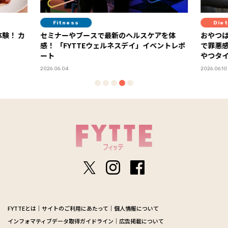
Fitness
Diet
験！ カ
セミナーやブースで最新のヘルスケアを体
おやつは
感！ 「FYTTEウェルネスデイ」イベントレポ
で罪悪
ート
やつタ
2026.06.04
2026.06.10
FYTTEとは
サイトのご利用にあたって
個人情報について
インフォマティブデータ取得ガイドライン
広告掲載について