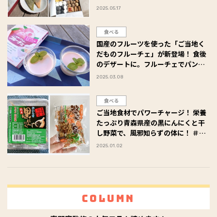
ン「京ばあむ」、低糖質素材のクッ
2025.05.17
キー缶「朔音-さくのね-」 #Omeza
トーク
食べる
国産のフルーツを使った「ご当地く
だものフルーチェ」が新登場！ 食後
のデザートに。フルーチェでパンナ
コッタを作ってみました！ #Omeza
2025.03.08
トーク
食べる
ご当地食材でパワーチャージ！ 栄養
たっぷり青森県産の黒にんにくと干
し野菜で、風邪知らずの体に！ ＃
Omezaトーク
2025.01.02
Column