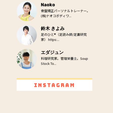
Naoko
骨盤矯正パーソナルトレーナー。
(株)ナオコボディワ...
鈴木 きよみ
足のひと®（足読み師/足裏研究
家） https:...
エダジュン
料理研究家。管理栄養士。Soup
Stock To...
Instagram