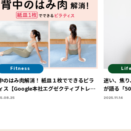
Fitness
Lif
中のはみ肉解消！ 紙皿１枚でできるピラ
迷い、焦り
ィス【Google本社エグゼクティブトレー
が語る「5
ー・Sayaさん直伝】 Vol.１
5.08.25
2025.11.14