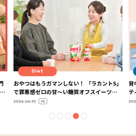
Diet
門
おやつはもうガマンしない！ 「ラカントS」
背
高
で罪悪感ゼロの甘～い糖質オフスイーツで
テ
おやつタイム
ナ
PR
2026.06.10
202