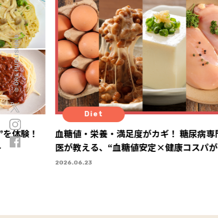
© ONE PUBLISHING
Diet
”を体験！
血糖値・栄養・満足度がカギ！ 糖尿病専
ト
医が教える、“血糖値安定×健康コスパが
い”体を整える食材の選び方
2026.06.23