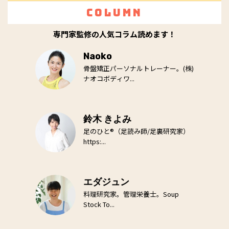
Column
専門家監修の人気コラム読めます！
Naoko
骨盤矯正パーソナルトレーナー。(株)
ナオコボディワ...
鈴木 きよみ
足のひと®（足読み師/足裏研究家）
https:...
エダジュン
料理研究家。管理栄養士。Soup
Stock To...