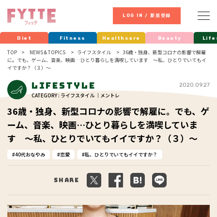
LOG IN / 新規登録
Diet
Fitness
Healthcare
Beauty
Life
TOP
NEWS & TOPICS
ライフスタイル
36歳・独身、新型コロナの影響で解雇
に。でも、ゲーム、音楽、映画…ひとり暮らしを満喫しています ～私、ひとりでいてもイ
イですか？（３）～
Lifestyle
2020.09.27
CATEGORY : ライフスタイル ｜メントレ
36歳・独身、新型コロナの影響で解雇に。でも、ゲ
ーム、音楽、映画…ひとり暮らしを満喫していま
す ～私、ひとりでいてもイイですか？（３）～
40代おなやみ
恋愛
私、ひとりでいてもイイですか？
Share