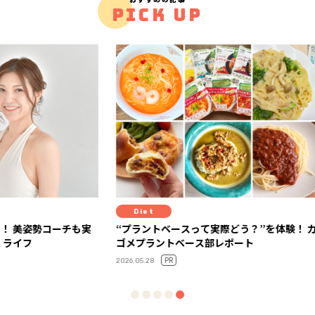
PICK UP
Diet
Fit
ーチも実
“プラントベースって実際どう？”を体験！ カ
注目の
ゴメプラントベース部レポート
「TIG
分時間
PR
2026.05.28
2026.05.15