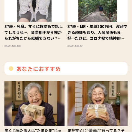
37歳・独身。すぐに理詰めで話し
37歳・MR・年収800万円。没頭で
てしまう私…。交際相手から怖が
きる趣味もあり、人間関係も良
られがちだから結婚できない？～
好…だけど、コロナ禍で精神的に
私、ひとりでいてもイイですか？
まいってしまって…。～私、ひと
2021.08.08
2021.08.01
（39）～
りでいてもイイですか？（38）～
あなたにおすすめ
宝くじ当たる人は“たまたま”じゃ
まだ宝くじ“適当に”買ってる？そ