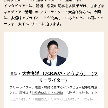
インタビュアーは、婚活・恋愛の記事を多数手がけ、さまざま
なメディアで活躍中のフリーライター・大宮冬洋さん。今回
は、多趣味でプライベートが充実しているという、36歳の“ア
ラフォー女子”のリアルに迫ります。
大宮冬洋 （おおみや・とうよう） （フ
監修 ：
リーライター）
フリーライター。恋愛・結婚に関するインタビュー記事を得意
とし、最近は「
お見合いおじさん活動
」も勝手に遂行中。35歳
以上で結婚した「
晩婚さん
」を160人以上取材した実績を持
つ。2012年、再婚を機に愛知県蒲郡市に移住。近著に『人は死