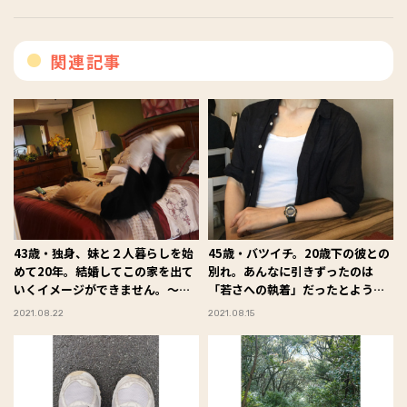
関連記事
43歳・独身、妹と２人暮らしを始
45歳・バツイチ。20歳下の彼との
めて20年。結婚してこの家を出て
別れ。あんなに引きずったのは
いくイメージができません。～
「若さへの執着」だったとようや
私、ひとりでいてもイイですか？
く気づきました～私、ひとりでい
2021.08.22
2021.08.15
（41）～
てもイイですか？（40）～