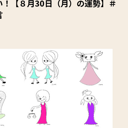
い！【８月30日（月）の運勢】＃
言