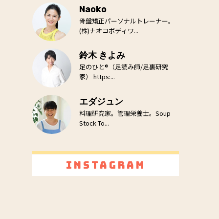
Naoko
骨盤矯正パーソナルトレーナー。
(株)ナオコボディワ...
鈴木 きよみ
足のひと®（足読み師/足裏研究
家） https:...
エダジュン
料理研究家。管理栄養士。Soup
Stock To...
Instagram