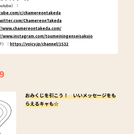
utube）：
utube.com/c/chamereontakeda
/twitter.com/ChamereonTakeda
://www.chamereontakeda.com/
://www.instagram.com/toumeiningenseisakujo
ーク）：
https://voicy.jp/channel/1532
9
おみくじを引こう！ いいメッセージをも
らえるキャも☆