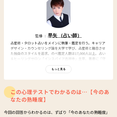
早矢 （占い師）
監修 ：
占星術・タロット占いをメインに執筆・鑑定を行う。キャリア
デザイン・カウンセリング論を大学で学び、占星術と融合させ
た独自のスタイルを追求。のべ鑑定人数は17,000人以上。占い
＆ヒーリングサロン「インスパイア吉祥寺」主宰。著書に「守
護石事典 ~あなたを守り導く バースデー&ナンバー」（毎日コ
ミュニケーションズ）。
もっと見る
【関連記事】
早矢公式サイト
早矢のYoutube公式ページ
この心理テストでわかるのは…【今のあ
なたの熟睡度】
今回の回答からわかるのは、ずばり「今のあなたの熟睡度」