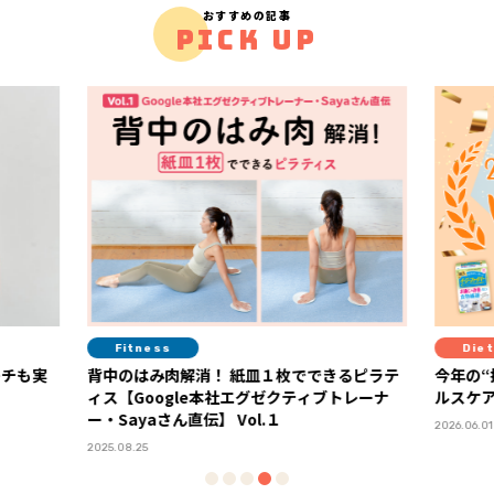
おすすめの記事
PICK UP
Diet
！ 紙皿１枚でできるピラテ
今年の“推しヘルスケア”が決定！ 「FYT
本社エグゼクティブトレーナ
ルスケア大賞2026」ランキング発表
 Vol.１
2026.06.01