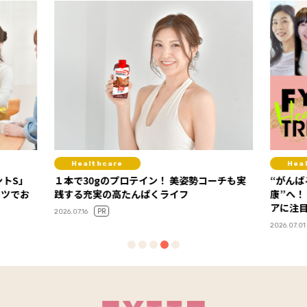
Healthcare
Hea
ントS」
１本で30gのプロテイン！ 美姿勢コーチも実
“がんば
ーツでお
践する充実の高たんぱくライフ
康”へ！
アに注
PR
2026.07.16
2026.07.01