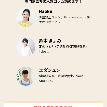
専門家監修の人気コラム読めます！
Naoko
骨盤矯正パーソナルトレーナー。(株)
ナオコボディワ...
鈴木 きよみ
足のひと®（足読み師/足裏研究家）
https:...
エダジュン
料理研究家。管理栄養士。Soup
Stock To...