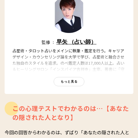
早矢 （占い師）
監修 ：
占星術・タロット占いをメインに執筆・鑑定を行う。キャリア
デザイン・カウンセリング論を大学で学び、占星術と融合させ
た独自のスタイルを追求。のべ鑑定人数は17,000人以上。占い
＆ヒーリングサロン「インスパイア吉祥寺」主宰。著書に「守
護石事典 ~あなたを守り導く バースデー&ナンバー」（毎日コ
ミュニケーションズ）。
もっと見る
【関連記事】
早矢公式サイト
早矢のYoutube公式ページ
この心理テストでわかるのは…【あなた
の隠された人となり】
今回の回答からわかるのは、ずばり「あなたの隠された人と