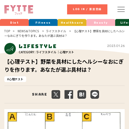
LOG IN / 新規登録
Diet
Fitness
Healthcare
Beauty
Life
TOP
NEWS & TOPICS
ライフスタイル
【心理テスト】野菜を具材にしたヘルシ
ーなおにぎりを作ります。あなたが選ぶ具材は？
Lifestyle
2023.01.26
CATEGORY : ライフスタイル ｜心理テスト
【心理テスト】野菜を具材にしたヘルシーなおにぎ
りを作ります。あなたが選ぶ具材は？
心理テスト
Share