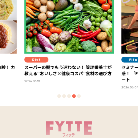
Diet
Fitness
ーパーの棚でもう迷わない！ 管理栄養士が
セミナーやブースで最
える“おいしさ×健康コスパ”食材の選び方
感！ 「FYTTEウェルネスデイ」イベントレポ
ート
26.06.19
2026.06.04