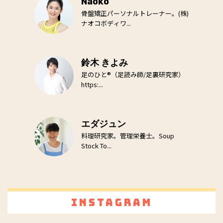
Naoko
骨盤矯正パーソナルトレーナー。(株)
ナオコボディワ...
鈴木 きよみ
足のひと®（足読み師/足裏研究家）
https:...
エダジュン
料理研究家。管理栄養士。Soup
Stock To...
Instagram