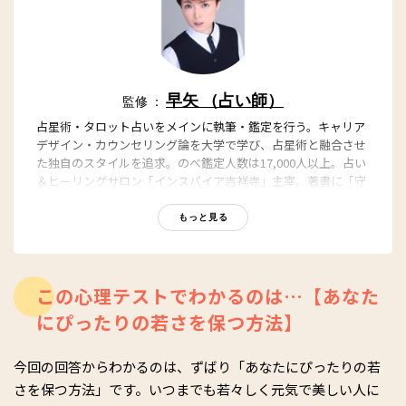
早矢 （占い師）
監修 ：
占星術・タロット占いをメインに執筆・鑑定を行う。キャリア
デザイン・カウンセリング論を大学で学び、占星術と融合させ
た独自のスタイルを追求。のべ鑑定人数は17,000人以上。占い
＆ヒーリングサロン「インスパイア吉祥寺」主宰。著書に「守
護石事典 ~あなたを守り導く バースデー&ナンバー」（毎日コ
ミュニケーションズ）。
もっと見る
【関連記事】
早矢公式サイト
早矢のYoutube公式ページ
この心理テストでわかるのは…【あなた
にぴったりの若さを保つ方法】
今回の回答からわかるのは、ずばり「あなたにぴったりの若
さを保つ方法」です。いつまでも若々しく元気で美しい人に