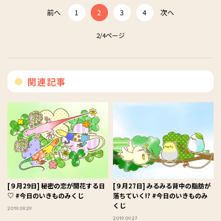
前へ
1
2
3
4
次へ
2/4ページ
関連記事
[９月29日] 秘密の恋が開花する日
[９月27日] みるみる背中の脂肪が
♡ #今日のいきものみくじ
落ちていく!? #今日のいきものみ
くじ
2019.09.29
2019.09.27