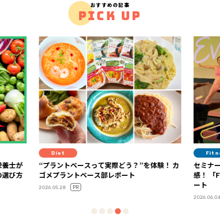
おすすめの記事
PICK UP
Diet
Fit
栄養士が
“プラントベースって実際どう？”を体験！ カ
セミナ
の選び方
ゴメプラントベース部レポート
感！ 「FYTTEウェルネスデイ」イベントレポ
ート
PR
2026.05.28
2026.06.0