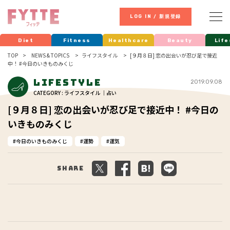
LOG IN / 新規登録
Diet
Fitness
Healthcare
Beauty
Life
TOP
NEWS & TOPICS
ライフスタイル
[９月８日] 恋の出会いが忍び足で接近
中！ #今日のいきものみくじ
Lifestyle
2019.09.08
CATEGORY : ライフスタイル ｜占い
[９月８日] 恋の出会いが忍び足で接近中！ #今日の
いきものみくじ
今日のいきものみくじ
運勢
運気
Share