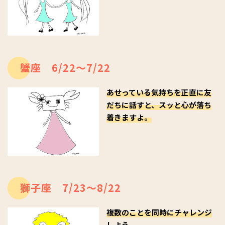
蟹座 6/22～7/22
あせっている気持ちを正直に友
だちに話すと、スッと心が落ち
着きますよ。
獅子座 7/23～8/22
複数のことを同時にチャレンジ
しよう。