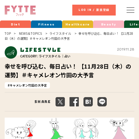
LOG IN / 新規登録
Diet
Fitness
Healthcare
Beauty
Life
TOP
NEWS & TOPICS
ライフスタイル
幸せを呼び込む、毎日占い！ 【11月28
日（木）の運勢】＃キャメレオン竹田の大予言
Lifestyle
2019.11.28
CATEGORY : ライフスタイル ｜占い
幸せを呼び込む、毎日占い！ 【11月28日（木）の
運勢】＃キャメレオン竹田の大予言
キャメレオン竹田の大予言
Share