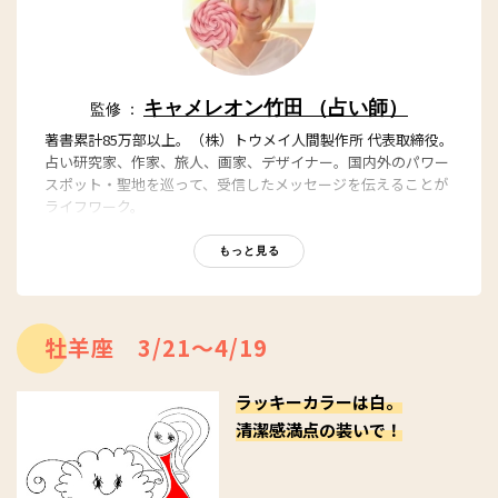
キャメレオン竹田 （占い師）
監修 ：
著書累計85万部以上。（株）トウメイ人間製作所 代表取締役。
占い研究家、作家、旅人、画家、デザイナー。国内外のパワー
スポット・聖地を巡って、受信したメッセージを伝えることが
ライフワーク。
キャメチューブ（youtube）：
https://www.youtube.com/c/chamereontakeda
もっと見る
Twitter：
https://twitter.com/ChamereonTakeda
公式サイト：
http://www.chamereontakeda.com/
Instagram：
牡羊座 3/21～4/19
https://www.instagram.com/toumeiningenseisakujo
Voicy（キャメトーク）：
https://voicy.jp/channel/1532
ラッキーカラーは白。
清潔感満点の装いで！