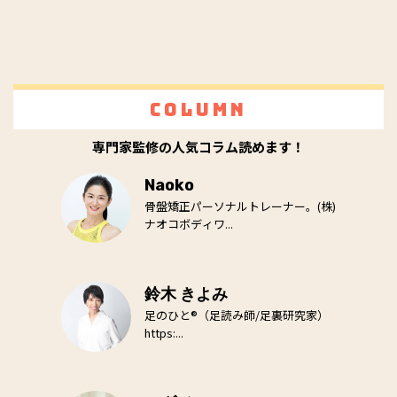
Column
専門家監修の人気コラム読めます！
Naoko
骨盤矯正パーソナルトレーナー。(株)
ナオコボディワ...
鈴木 きよみ
足のひと®（足読み師/足裏研究家）
https:...