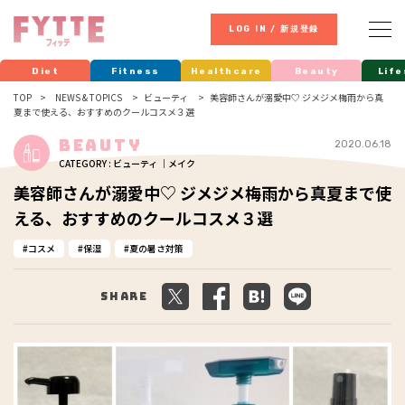
LOG IN / 新規登録
Diet
Fitness
Healthcare
Beauty
Life
TOP
NEWS & TOPICS
ビューティ
美容師さんが溺愛中♡ ジメジメ梅雨から真
夏まで使える、おすすめのクールコスメ３選
Beauty
2020.06.18
CATEGORY : ビューティ ｜メイク
美容師さんが溺愛中♡ ジメジメ梅雨から真夏まで使
える、おすすめのクールコスメ３選
コスメ
保湿
夏の暑さ対策
Share