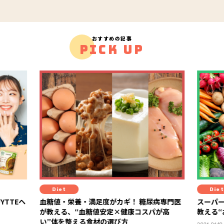
おすすめの記事
PICK UP
Diet
カギ！ 糖尿病専門医
スーパーの棚でもう迷わない！ 管理栄養士が
×健康コスパが高
教える“おいしさ×健康コスパ”食材の選び方
び方