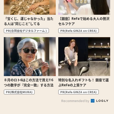
「宝くじ、運じゃなかった」当た
【銀座】ReFaで始める大人の贅沢
る人は“同じこと”してる
セルフケア
PR(合同会社デジタルファーム )
PR(ReFa GINZA on CREA)
８月のロト6はこの方法で買え!!６
特別な名入れギフトも！ 銀座で選
つの数字が『完全一致』する方法
ぶReFaの上質ケア
PR(株式会社MURA)
PR(ReFa GINZA on CREA)
Recommended by