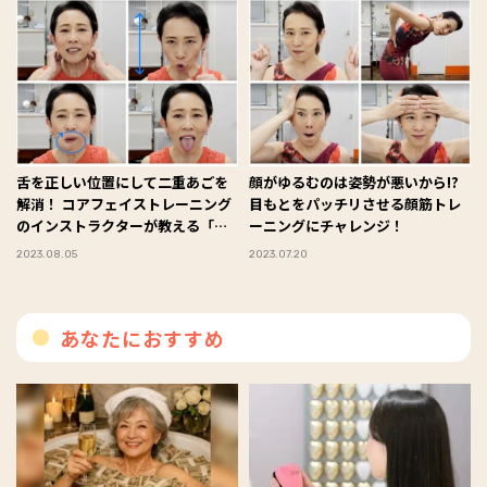
舌を正しい位置にして二重あごを
顔がゆるむのは姿勢が悪いから!?
解消！ コアフェイストレーニング
目もとをパッチリさせる顔筋トレ
のインストラクターが教える「舌
ーニングにチャレンジ！
筋トレーニング」
2023.08.05
2023.07.20
あなたにおすすめ