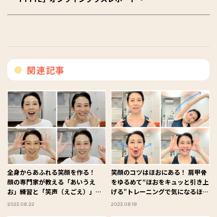
関連記事
全身からあふれる笑顔を作る！
笑顔のコツはほおにある！ 肩甲骨
顔の専門家が教える「あいうえ
をゆるめて“ほおをキュッと引き上
お」練習と「笑声（えごえ）」ト
げる”トレーニングで気になるほう
レーニングを解説！
れい線もスッキリ解消
2023.08.22
2023.08.18