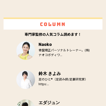
Column
専門家監修の人気コラム読めます！
Naoko
骨盤矯正パーソナルトレーナー。(株)
ナオコボディワ...
鈴木 きよみ
足のひと®（足読み師/足裏研究家）
https:...
エダジュン