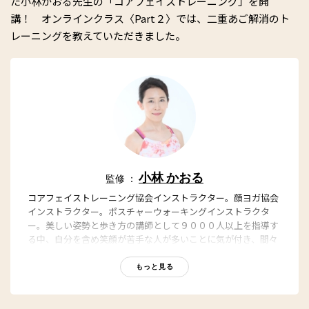
た小林かおる先生の「コアフェイストレーニング」を開
講！ オンラインクラス〈Part２〉では、二重あご解消のト
レーニングを教えていただきました。
小林 かおる
監修 ：
コアフェイストレーニング協会インストラクター。顔ヨガ協会
インストラクター。ポスチャーウォーキングインストラクタ
ー。美しい姿勢と歩き方の講師として９０００人以上を指導す
る中、自分を含め笑顔が苦手な人が多いことに気が付き、間々
田佳子氏に師事。顔トレに目覚め、インストラクターとなる。
顔トレのよさは自ら実証済みで、写真からも一目瞭然。「１回
もっと見る
で変わる」「結果の出るレッスン」に定評がある
https://kaoru-studio.com/