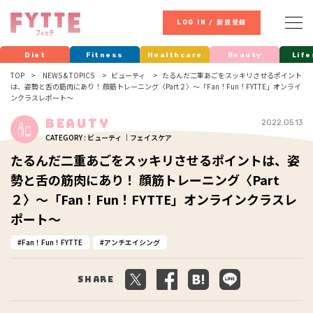
LOG IN / 新規登録
Diet
Fitness
Healthcare
Beauty
Life
TOP
NEWS & TOPICS
ビューティ
たるんだ二重あごをスッキリさせるポイント
は、姿勢と舌の筋肉にあり！ 顔筋トレーニング〈Part２〉～「Fan！Fun！FYTTE」オンライ
ンクラスレポート～
Beauty
2022.05.13
CATEGORY : ビューティ ｜フェイスケア
たるんだ二重あごをスッキリさせるポイントは、姿
勢と舌の筋肉にあり！ 顔筋トレーニング〈Part
２〉～「Fan！Fun！FYTTE」オンラインクラスレ
ポート～
Fan！Fun！FYTTE
アンチエイシング
Share