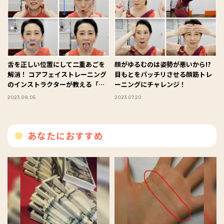
舌を正しい位置にして二重あごを
顔がゆるむのは姿勢が悪いから!?
解消！ コアフェイストレーニング
目もとをパッチリさせる顔筋トレ
のインストラクターが教える「舌
ーニングにチャレンジ！
筋トレーニング」
2023.08.05
2023.07.20
あなたにおすすめ