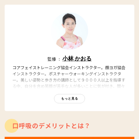
小林 かおる
監修 ：
コアフェイストレーニング協会インストラクター。顔ヨガ協会
インストラクター。ポスチャーウォーキングインストラクタ
ー。美しい姿勢と歩き方の講師として９０００人以上を指導す
る中、自分を含め笑顔が苦手な人が多いことに気が付き、間々
田佳子氏に師事。顔トレに目覚め、インストラクターとなる。
顔トレのよさは自ら実証済みで、写真からも一目瞭然。「１回
もっと見る
で変わる」「結果の出るレッスン」に定評がある
https://kaoru-studio.com/
口呼吸のデメリットとは？