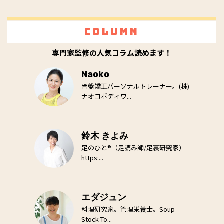
Column
専門家監修の人気コラム読めます！
Naoko
骨盤矯正パーソナルトレーナー。(株)
ナオコボディワ...
鈴木 きよみ
足のひと®（足読み師/足裏研究家）
https:...
エダジュン
料理研究家。管理栄養士。Soup
Stock To...