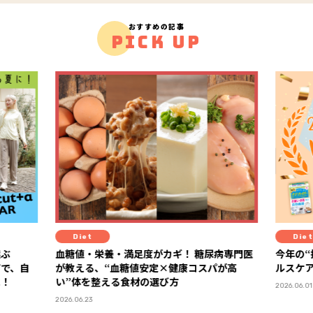
おすすめの記事
PICK UP
Diet
He
尿病専門医
今年の“推しヘルスケア”が決定！ 「FYTTEヘ
“がん
パが高
ルスケア大賞2026」ランキング発表
康”へ
アに注
2026.06.01
2026.07.