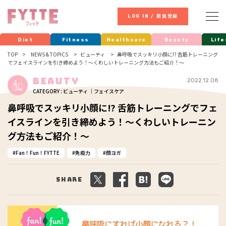
LOG IN / 新規登録
Diet
Fitness
Healthcare
Beauty
Life
TOP
NEWS & TOPICS
ビューティ
鼻呼吸でスッキリ小顔に⁉︎ 舌筋トレーニング
でフェイスラインを引き締めよう！～くわしいトレーニング方法もご紹介！～
Beauty
2022.12.08
CATEGORY : ビューティ ｜フェイスケア
鼻呼吸でスッキリ小顔に⁉︎ 舌筋トレーニングでフェ
イスラインを引き締めよう！～くわしいトレーニン
グ方法もご紹介！～
Fan！Fun！FYTTE
免疫力
顔ヨガ
Share