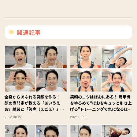
関連記事
全身からあふれる笑顔を作る！
笑顔のコツはほおにある！ 肩甲骨
顔の専門家が教える「あいうえ
をゆるめて“ほおをキュッと引き上
お」練習と「笑声（えごえ）」ト
げる”トレーニングで気になるほう
レーニングを解説！
れい線もスッキリ解消
2023.08.22
2023.08.18