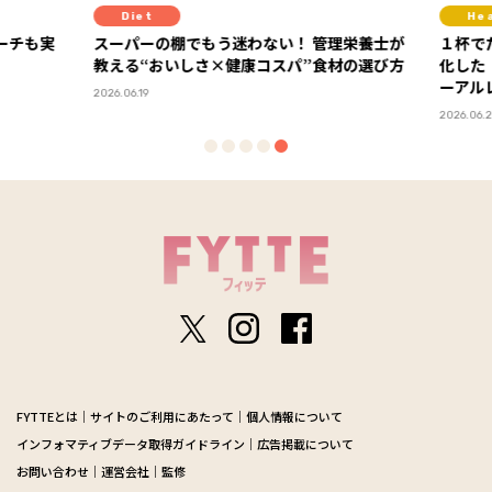
Diet
Hea
ーチも実
スーパーの棚でもう迷わない！ 管理栄養士が
１杯で
教える“おいしさ×健康コスパ”食材の選び方
化した
ーアル
2026.06.19
2026.06.29
FYTTEとは
サイトのご利用にあたって
個人情報について
インフォマティブデータ取得ガイドライン
広告掲載について
お問い合わせ
運営会社
監修