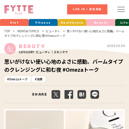
LOG IN / 新規登録
Diet
Fitness
Healthcare
Beauty
Life
TOP
NEWS & TOPICS
ビューティ
思いがけない使い心地のよさに感動。バーム
タイプのクレンジングに和む夜 #Omezaトーク
Beauty
2023.03.03
CATEGORY : ビューティ ｜スキンケア
思いがけない使い心地のよさに感動。バームタイプ
のクレンジングに和む夜 #Omezaトーク
Omezaトーク
洗顔
Share