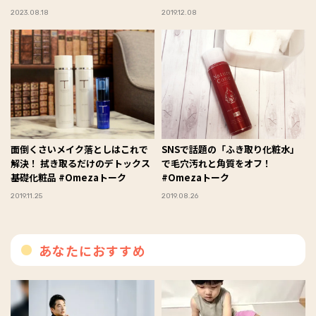
#Omezaトーク
ク
2023.08.18
2019.12.08
面倒くさいメイク落としはこれで
SNSで話題の「ふき取り化粧水」
解決！ 拭き取るだけのデトックス
で毛穴汚れと角質をオフ！
基礎化粧品 #Omezaトーク
#Omezaトーク
2019.11.25
2019.08.26
あなたにおすすめ