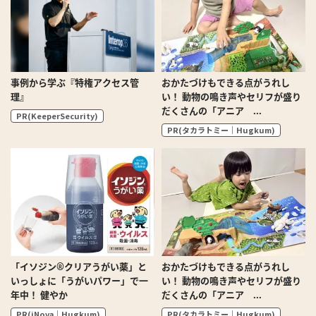
事例から学ぶ『特権アクセス管
おかたづけもできる点がうれし
理』
い！ 動物の鳴き声やセリフが盛り
だくさんの「アニア ...
PR(KeeperSecurity)
PR(タカラトミー｜Hugkum)
「イソジン®クリアうがい薬」と
おかたづけもできる点がうれし
いっしょに「うがいパワー」で一
い！ 動物の鳴き声やセリフが盛り
年中！ 健やか
だくさんの「アニア ...
PR(iNova｜Hugkum)
PR(タカラトミー｜Hugkum)