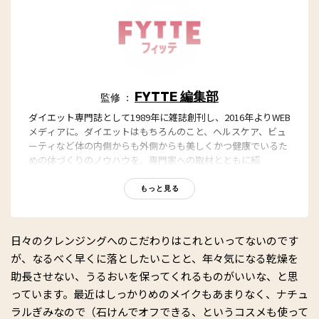
FYTTE 編集部
監修 ：
ダイエット専門誌として1989年に雑誌創刊し、2016年よりWEB
メディアに。ダイエットはもちろんのこと、ヘルスケア、ビュ
ーティなど体の内側からも外側からも美しくかつ健康でいるた
めの体づくりのノウハウを、専門家への取材とともに紹
介。“もっと、ずっと、ヘルシーな私”のキャッチフレーズとと
もに、編集部員も自らさまざまなヘルシーネタを日々お試し
もっと見る
中！
日々のクレンジングへのこだわりはこれといってないのです
が、なるべく早くに落としたいことと、年々気になる乾燥を
助長させない、うるおいを保ってくれるものがいいな、と思
っています。最近はしっかりめのメイクもあまりなく、ナチュ
ラルぎみなので（石けんでオフできる、というコスメも使って