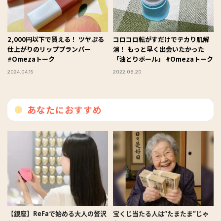
2,000円以下で買える！ ツヤぷる
コロコロ転がすだけでテカり肌解
仕上がりのリッププランパー
消！ もっと早く出会いたかった
#Omezaトーク
「油とりボール」 #Omezaトーク
2024.04.15
2022.08.20
あなたにおすすめ
【銀座】ReFaで始める大人の贅沢
宝くじ当たる人は“たまたま”じゃ