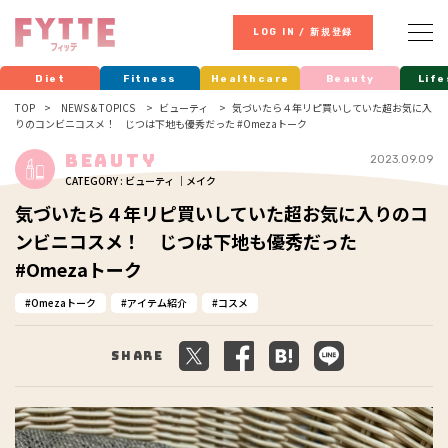
LOG IN / 新規登録
Diet
Fitness
Healthcare
Beauty
Life
TOP
NEWS & TOPICS
ビューティ
気づいたら４年リピ買いしていた超お気に入
りのコンビニコスメ！ じつは下地も優秀だった #Omezaトーク
Beauty
2023.09.09
CATEGORY : ビューティ ｜メイク
気づいたら４年リピ買いしていた超お気に入りのコ
ンビニコスメ！ じつは下地も優秀だった
#Omezaトーク
Omezaトーク
アイテム紹介
コスメ
Share