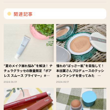
関連記事
“夏のメイク崩れ悩み”を解決！ ナ
憧れの“ばっさー肌”を目指して！
チュラグラッセの数量限定「ポア
本田翼さんプロデュースのクッシ
レス スムース プライマー」＃
ョンファンデを使ってみた
Omezaトーク
#Omezaトーク
2024.06.01
2024.05.17