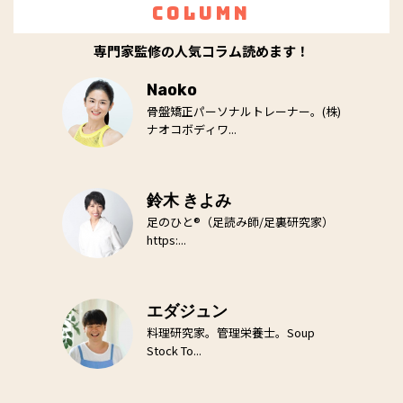
Column
専門家監修の人気コラム読めます！
Naoko
骨盤矯正パーソナルトレーナー。(株)
ナオコボディワ...
鈴木 きよみ
足のひと®（足読み師/足裏研究家）
https:...
エダジュン
料理研究家。管理栄養士。Soup
Stock To...