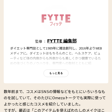
FYTTE 編集部
監修 ：
ダイエット専門誌として1989年に雑誌創刊し、2016年よりWEB
メディアに。ダイエットはもちろんのこと、ヘルスケア、ビュ
ーティなど体の内側からも外側からも美しくかつ健康でいるた
めの体づくりのノウハウを、専門家への取材とともに紹
介。“もっと、ずっと、ヘルシーな私”のキャッチフレーズとと
もに、編集部員も自らさまざまなヘルシーネタを日々お試し
もっと見る
中！
数年前まで、コスメはSNSの情報などをもとにいろいろなも
のを試していて、そのたびにOmezaトークでも実際に使って
よかったと感じたコスメを紹介していました。
ですが、最近は「このアイテムを使えばわたしのメイクはこ