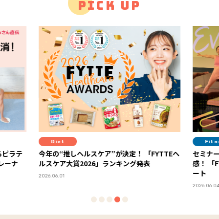
PICK UP
Fitness
Li
FYTTEヘ
セミナーやブースで最新のヘルスケアを体
迷い
表
感！ 「FYTTEウェルネスデイ」イベントレポ
語る「
ート
2025.11.
2026.06.04