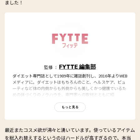
ました！
FYTTE 編集部
監修 ：
ダイエット専門誌として1989年に雑誌創刊し、2016年よりWEB
メディアに。ダイエットはもちろんのこと、ヘルスケア、ビュ
ーティなど体の内側からも外側からも美しくかつ健康でいるた
めの体づくりのノウハウを、専門家への取材とともに紹
介。“もっと、ずっと、ヘルシーな私”のキャッチフレーズとと
もに、編集部員も自らさまざまなヘルシーネタを日々お試し
もっと見る
中！
最近またコスメ欲が沸々と湧いています。使っているアイテム
を総入れ替えするというのはハードルが高すぎるので、本当