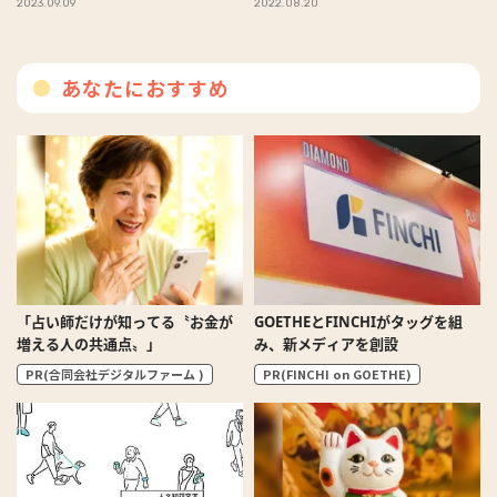
2023.09.09
2022.08.20
あなたにおすすめ
「占い師だけが知ってる〝お金が
GOETHEとFINCHIがタッグを組
増える人の共通点〟」
み、新メディアを創設
PR(合同会社デジタルファーム )
PR(FINCHI on GOETHE)