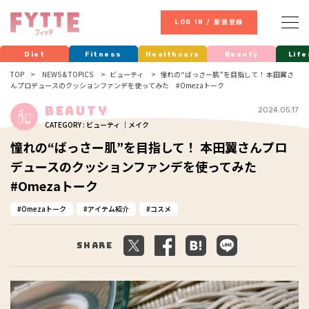
LOG IN / 新規登録
Diet
Fitness
Healthcare
Beauty
Life
TOP
NEWS & TOPICS
ビューティ
憧れの“ばっさー肌”を目指して！ 本田翼さ
んプロデュースのクッションファンデを使ってみた #Omezaトーク
Beauty
2024.05.17
CATEGORY : ビューティ ｜メイク
憧れの“ばっさー肌”を目指して！ 本田翼さんプロ
デュースのクッションファンデを使ってみた
#Omezaトーク
Omezaトーク
アイテム紹介
コスメ
Share