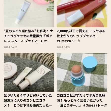
“夏のメイク崩れ悩み”を解決！ ナ
2,000円以下で買える！ ツヤぷる
チュラグラッセの数量限定「ポア
仕上がりのリッププランパー
レス スムース プライマー」＃
#Omezaトーク
Omezaトーク
2024.06.01
2024.04.15
気づいたら４年リピ買いしていた
コロコロ転がすだけでテカり肌解
超お気に入りのコンビニコス
消！ もっと早く出会いたかった
メ！ じつは下地も優秀だった
「油とりボール」 #Omezaトーク
#Omezaトーク