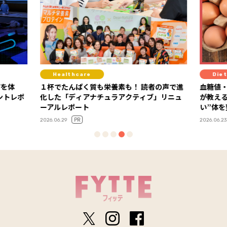
Diet
Life
の声で進
血糖値・栄養・満足度がカギ！ 糖尿病専門医
迷い、
」リニュ
が教える、“血糖値安定×健康コスパが高
語る「5
い”体を整える食材の選び方
2025.11.14
2026.06.23