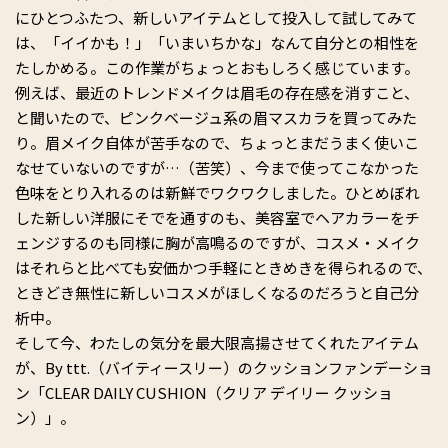
にひとつふたつ、新しいアイテムとして投入して試してみて
は、「イイかも！」「いまいちかな」なんて自分との相性を
たしかめる。この作業がちょっとおもしろく感じています。
例えば、最近のトレンドメイクは眉毛の存在感を消すこと、
と聞いたので、ピンクベージュ系の眉マスカラを買ってみた
り。眉メイク自体が苦手なので、ちょっとまだうまく使いこ
なせていないのですが…（苦笑）、今まで使ってこなかった
色味をとり入れるのは新鮮でワクワクしました。ひとめぼれ
した新しい洋服にそでを通すのも、美容室でヘアカラーをチ
ェンジするのも同様に胸が高鳴るのですが、コスメ・メイク
はそれらと比べても安価かつ手軽にときめきを得られるので、
ときどき無性に新しいコスメがほしくなるのだろうと自己分
析中。
そして今、わたしの気分を最大限高揚させてくれたアイテム
が、By ttt.（バイティースリー）のクッションファンデーショ
ン「CLEAR DAILY CUSHION（クリア デイリー クッショ
ン）」。