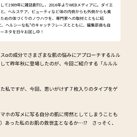
て1989年に雑誌創刊し、2016年よりWEBメディアに。ダイエ
こと、ヘルスケア、ビューティなど体の内側からも外側からも美
るための体づくりのノウハウを、専門家への取材とともに紹
と、ヘルシーな私”のキャッチフレーズとともに、編集部員も自
シーネタを日々お試し中！
スαの成分でさまざまな肌の悩みにアプローチするルル
として昨年秋に登場したのが、今回ご紹介する「ルルル
った私ですが、今回、思いがけず７枚入りのタイプをゲ
スマホの写メに写る自分の肌に愕然としてしまうことも
）あった私のお肌の救世主となるか…!? さっそく、