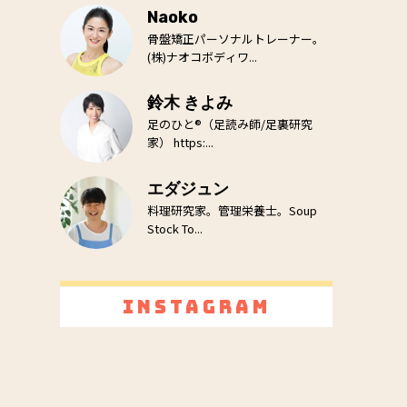
Naoko
骨盤矯正パーソナルトレーナー。
(株)ナオコボディワ...
鈴木 きよみ
足のひと®（足読み師/足裏研究
家） https:...
エダジュン
料理研究家。管理栄養士。Soup
Stock To...
Instagram