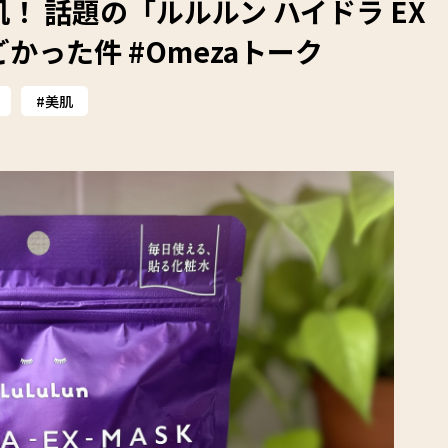
 話題の「ルルルン ハイドラ EX
った件 #Omezaトーク
美肌