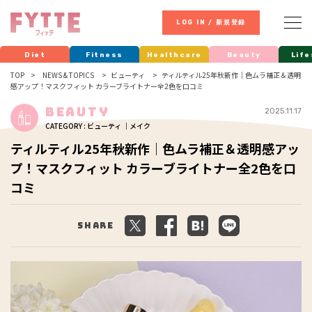
LOG IN / 新規登録
Diet
Fitness
Healthcare
Beauty
Life
TOP
NEWS & TOPICS
ビューティ
ティルティル25年秋新作｜色ムラ補正＆透明
感アップ！マスクフィット カラーブライトナー全2色を口コミ
Beauty
2025.11.17
CATEGORY : ビューティ ｜メイク
ティルティル25年秋新作｜色ムラ補正＆透明感アッ
プ！マスクフィット カラーブライトナー全2色を口
コミ
Share