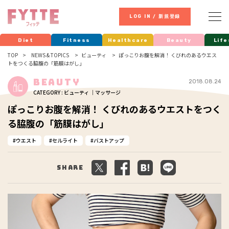
LOG IN / 新規登録
Diet
Fitness
Healthcare
Beauty
Life
TOP
NEWS & TOPICS
ビューティ
ぽっこりお腹を解消！ くびれのあるウエス
トをつくる脇腹の「筋膜はがし」
Beauty
2018.08.24
CATEGORY : ビューティ ｜マッサージ
ぽっこりお腹を解消！ くびれのあるウエストをつく
る脇腹の「筋膜はがし」
ウエスト
セルライト
バストアップ
Share