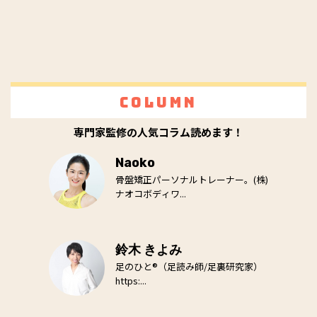
Column
専門家監修の人気コラム読めます！
Naoko
骨盤矯正パーソナルトレーナー。(株)
ナオコボディワ...
鈴木 きよみ
足のひと®（足読み師/足裏研究家）
https:...