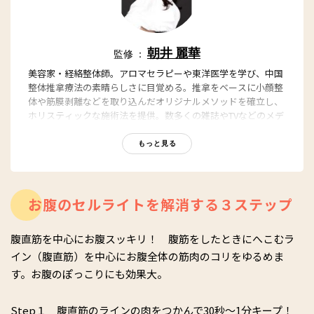
朝井 麗華
監修 ：
美容家・経絡整体師。アロマセラピーや東洋医学を学び、中国
整体推拿療法の素晴らしさに目覚める。推拿をベースに小顔整
体や筋膜剥離などを取り込んだオリジナルメソッドを確立し、
ホリスティックな施術法を提供。数多くの雑誌やTVなどのメデ
ィア出演や国内外で講演活動も行う。また、8万部ベストセラ
ーとなった「おっぱい番長の乳トレ」(講談社)をはじめ著書多
もっと見る
数。
お腹のセルライトを解消する３ステップ
腹直筋を中心にお腹スッキリ！ 腹筋をしたときにへこむラ
イン（腹直筋）を中心にお腹全体の筋肉のコリをゆるめま
す。お腹のぽっこりにも効果大。
Step１ 腹直筋のラインの肉をつかんで30秒～1分キープ！