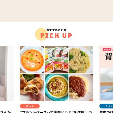
おすすめの記事
PICK UP
Fitness
て実際どう？”を体験！ カ
背中のはみ肉解消！ 紙皿１枚でできるピ