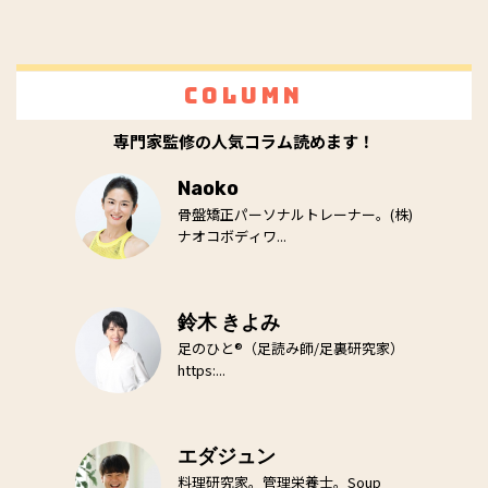
Column
専門家監修の人気コラム読めます！
Naoko
骨盤矯正パーソナルトレーナー。(株)
ナオコボディワ...
鈴木 きよみ
足のひと®（足読み師/足裏研究家）
https:...
エダジュン
料理研究家。管理栄養士。Soup