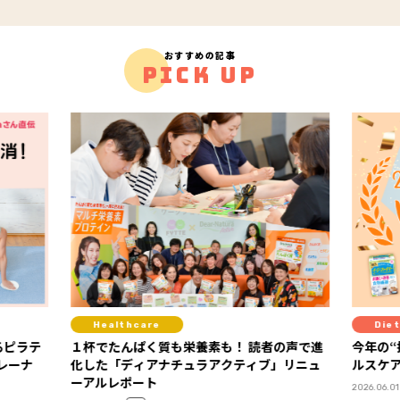
おすすめの記事
PICK UP
care
Diet
ぱく質も栄養素も！ 読者の声で進
今年の“推しヘルスケア”が決定！ 
ィアナチュラアクティブ」リニュ
ルスケア大賞2026」ランキング
ート
2026.06.01