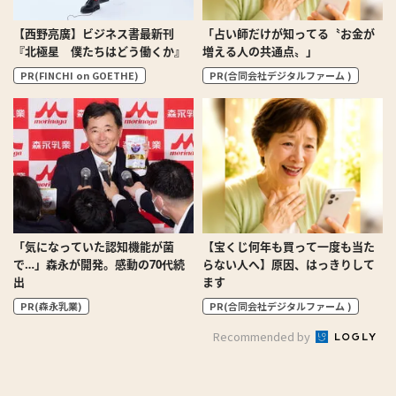
【西野亮廣】ビジネス書最新刊
「占い師だけが知ってる〝お金が
『北極星 僕たちはどう働くか』
増える人の共通点〟」
PR(FINCHI on GOETHE)
PR(合同会社デジタルファーム )
「気になっていた認知機能が菌
【宝くじ何年も買って一度も当た
で…」森永が開発。感動の70代続
らない人へ】原因、はっきりして
出
ます
PR(森永乳業)
PR(合同会社デジタルファーム )
Recommended by