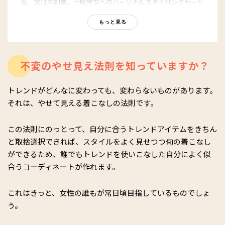
当。2011年創業、一般男女へのパーソナルスタイリングサービ
スを主宰。広告、芸能人・要人のスタイリング、執筆、講師、
講演と、多方面で活動中。プライベートでは、ジャズダンス歴
もっと見る
20年以上。着たい服がいくつになっても似合う体づくりに、
日々取り組んでいます。
http://onnamind.net/
不変のやせ見え法則を知っていますか？
トレンドがどんなに変わっても、変わらないものがあります。
それは、やせて見える着こなしの法則です。
この法則にのっとって、自分に合うトレンドアイテムをきちん
と取捨選択できれば、スタイルをよく見せつつ旬の着こなし
ができるため、誰でもトレンドを使いこなした自分によく似
合うコーディネートが作れます。
これはきっと、女性の誰もが常日頃目指しているものでしょ
う。