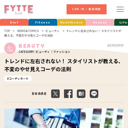
LOG IN / 新規登録
Diet
Fitness
Healthcare
Beauty
Life
TOP
NEWS & TOPICS
ビューティ
トレンドに左右されない！ スタイリストが
教える、不変のやせ見えコーデの法則
Beauty
2019.09.10
CATEGORY : ビューティ ｜ファッション
トレンドに左右されない！ スタイリストが教える、
不変のやせ見えコーデの法則
コーディネート
Share