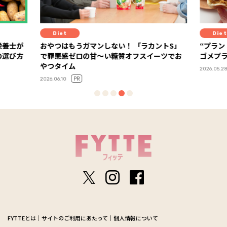
Diet
Lif
ントS」
“プラントベースって実際どう？”を体験！ カ
迷い、
ーツでお
ゴメプラントベース部レポート
語る「
PR
2026.05.28
2025.11.14
FYTTEとは
サイトのご利用にあたって
個人情報について