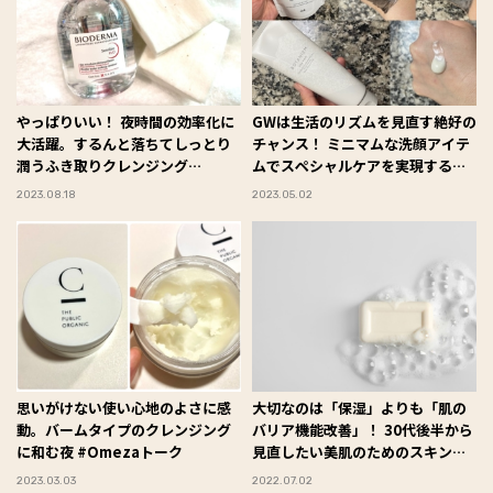
やっぱりいい！ 夜時間の効率化に
GWは生活のリズムを見直す絶好の
大活躍。するんと落ちてしっとり
チャンス！ ミニマムな洗顔アイテ
潤うふき取りクレンジング
ムでスペシャルケアを実現する方
#Omezaトーク
法
2023.08.18
2023.05.02
思いがけない使い心地のよさに感
大切なのは「保湿」よりも「肌の
動。バームタイプのクレンジング
バリア機能改善」！ 30代後半から
に和む夜 #Omezaトーク
見直したい美肌のためのスキンケ
ア
2023.03.03
2022.07.02