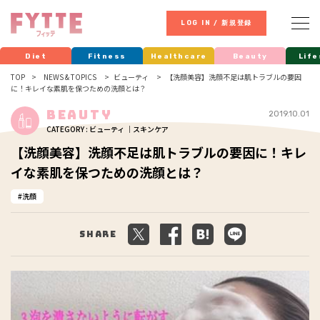
LOG IN / 新規登録
Diet
Fitness
Healthcare
Beauty
Life
TOP
NEWS & TOPICS
ビューティ
【洗顔美容】洗顔不足は肌トラブルの要因
に！キレイな素肌を保つための洗顔とは？
Beauty
2019.10.01
CATEGORY : ビューティ ｜スキンケア
【洗顔美容】洗顔不足は肌トラブルの要因に！キレ
イな素肌を保つための洗顔とは？
洗顔
Share