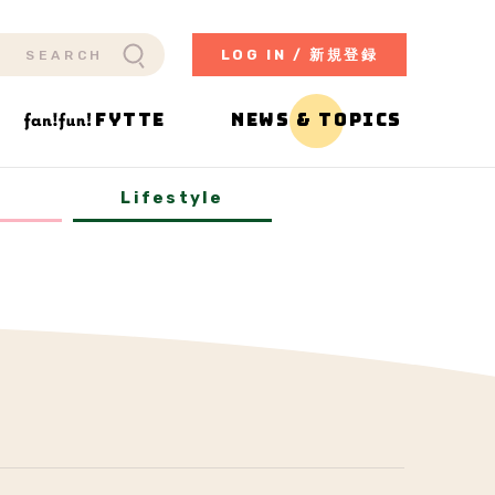
LOG IN / 新規登録
FYTTE
NEWS & TOPICS
y
Lifestyle
e