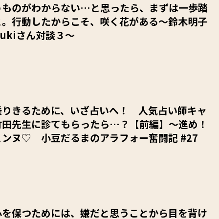
うものがわからない…と思ったら、まずは一歩踏
と。行動したからこそ、咲く花がある～鈴木明子
zukiさん対談３～
乗りきるために、いざ占いへ！ 人気占い師キャ
竹田先生に診てもらったら…？【前編】～進め！
ンヌ♡ 小豆だるまのアラフォー奮闘記 #27
心を保つためには、嫌だと思うことから目を背け