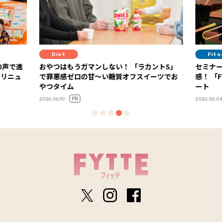
Diet
Fit
の声で進
おやつはもうガマンしない！ 「ラカントS」
セミナ
」リニュ
で罪悪感ゼロの甘～い糖質オフスイーツでお
感！ 「FYTTEウェルネスデイ」イベントレポ
やつタイム
ート
PR
2026.06.10
2026.06.0