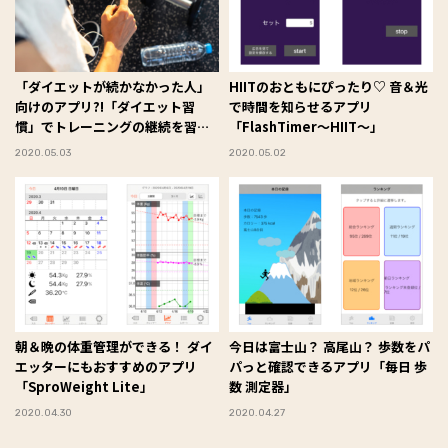
「ダイエットが続かなかった人」
HIITのおともにぴったり♡ 音＆光
向けのアプリ?!「ダイエット習
で時間を知らせるアプリ
慣」でトレーニングの継続を習慣
「FlashTimer～HIIT～」
化しよう♪
2020.05.03
2020.05.02
朝＆晩の体重管理ができる！ ダイ
今日は富士山？ 高尾山？ 歩数をパ
エッターにもおすすめのアプリ
パっと確認できるアプリ「毎日 歩
「SproWeight Lite」
数 測定器」
2020.04.30
2020.04.27