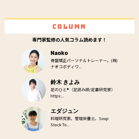
Column
専門家監修の人気コラム読めます！
Naoko
骨盤矯正パーソナルトレーナー。(株)
ナオコボディワ...
鈴木 きよみ
足のひと®（足読み師/足裏研究家）
https:...
エダジュン
料理研究家。管理栄養士。Soup
Stock To...