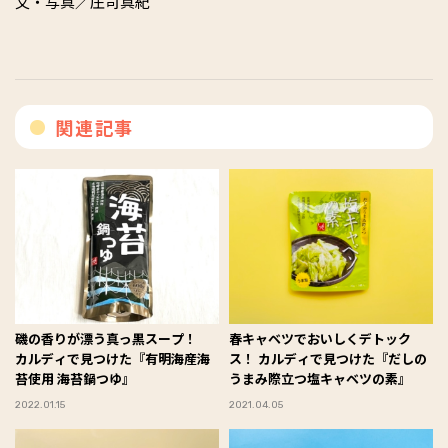
文・写真／庄司真紀
関連記事
磯の香りが漂う真っ黒スープ！
春キャベツでおいしくデトック
カルディで見つけた『有明海産海
ス！ カルディで見つけた『だしの
苔使用 海苔鍋つゆ』
うまみ際立つ塩キャベツの素』
2022.01.15
2021.04.05