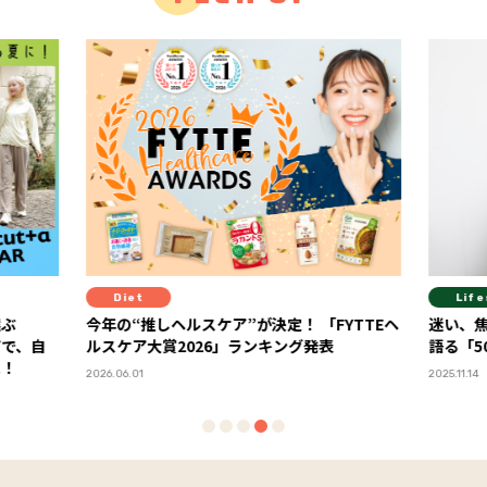
Lifestyle
Hea
YTTEヘ
迷い、焦り、不安…。ジェーン・スーさんが
１杯で
語る「50代の壁」の越え方
化した
ーアル
2025.11.14
2026.06.2