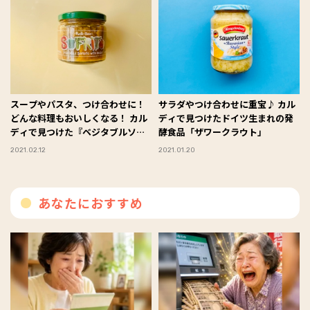
スープやパスタ、つけ合わせに！
サラダやつけ合わせに重宝♪ カル
どんな料理もおいしくなる！ カル
ディで見つけたドイツ生まれの発
ディで見つけた『ベジタブルソフ
酵食品「ザワークラウト」
リート』
2021.02.12
2021.01.20
あなたにおすすめ