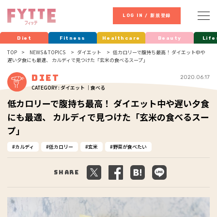
LOG IN / 新規登録
Diet
Fitness
Healthcare
Beauty
Life
TOP
NEWS & TOPICS
ダイエット
低カロリーで腹持ち最高！ ダイエット中や
遅い夕食にも最適、 カルディで見つけた「玄米の食べるスープ」
Diet
2020.06.17
CATEGORY : ダイエット ｜食べる
低カロリーで腹持ち最高！ ダイエット中や遅い夕食
にも最適、 カルディで見つけた「玄米の食べるスー
プ」
カルディ
低カロリー
玄米
野菜が食べたい
Share