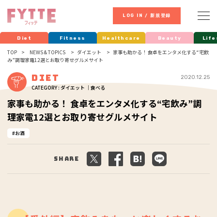
LOG IN / 新規登録
Diet
Fitness
Healthcare
Beauty
Life
TOP
NEWS & TOPICS
ダイエット
家事も助かる！ 食卓をエンタメ化する“宅飲
み”調理家電12選とお取り寄せグルメサイト
Diet
2020.12.25
CATEGORY : ダイエット ｜食べる
家事も助かる！ 食卓をエンタメ化する“宅飲み”調
理家電12選とお取り寄せグルメサイト
お酒
Share