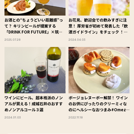
お酒との“ちょうどいい距離感”っ
お花見、歓迎会での飲みすぎに注
て？ キリンビールが提案する
意！ 厚労省が初めて発表した「飲
「DRINK FOR FUTURE」×筑波
酒ガイドライン」をチェック ！＃
大学の共同研究に注目！
Omezaトーク
2025.07.28
2024.04.03
ワインにビール。超本格派のノン
ボージョレヌーボー解禁！ ワイン
アルが買える！成城石井のおすす
のお供にぴったりのクリーミィな
めノンアルコール３選
のにヘルシーなおつまみ#Omeza
トーク
2024.01.03
2022.11.18