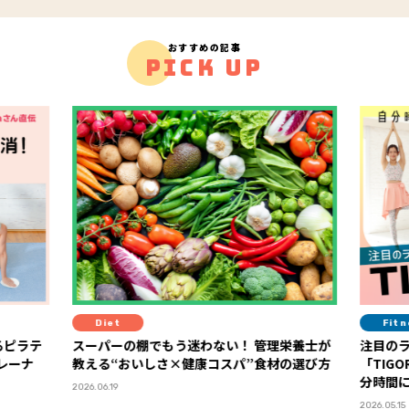
おすすめの記事
PICK UP
Fitness
！ 管理栄養士が
注目のライフスタイル・アイコンが選ぶ
パ”食材の選び方
「TIGORA」の“UVカット＋α”ウエアで、自
分時間に集中し、体と心を整える夏に！
PR
2026.05.15