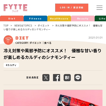
LOG IN / 新規登録
Diet
Fitness
Healthcare
Beauty
Life
TOP
NEWS & TOPICS
ダイエット
冷え対策や風邪予防にオススメ！ 優雅な甘
い香りが楽しめるカルディのシナモンティー
Diet
2021.01.01
CATEGORY : ダイエット ｜食べる
冷え対策や風邪予防にオススメ！ 優雅な甘い香り
が楽しめるカルディのシナモンティー
カルディ
Share