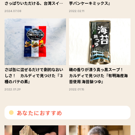
さっぱりいただける、台湾スイー
芋パンケーキミックス』
ツ！ #Omezaトーク
2024.07.08
2022.02.11
さば缶に混ぜるだけで劇的なおい
磯の香りが漂う真っ黒スープ！
しさ！ カルディで見つけた『３
カルディで見つけた『有明海産海
種のパテの素』
苔使用 海苔鍋つゆ』
2022.01.29
2022.01.15
あなたにおすすめ